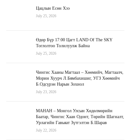
Цацлын Есөн Хээ
July 25, 2026
Өдөр Бүр 17:00 Цагт LAND Of The SKY
Тоглолтоо Толилуулж Байна
July 25, 2026
Чингис Хааны Магтаал – Хөөмийч, Магтаалч,
Морин Хуурч Л.Бямбахишиг, УГЗ Хөөмийч
Б.Одсүрэн Нарын Зохиол
July 23, 2026
МАНАН – Монгол Улсын Хөдөлмөрийн
Баатар, Чингис Хаан Одонт, Төрийн Шагналт,
Урлагийн Гавьяат Зүтгэлтэн Б.Шарав
July 22, 2026