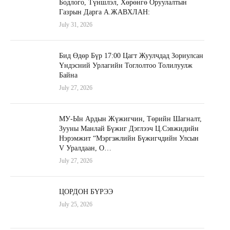
Бодлого, Түншлэл, Хөрөнгө Оруулалтын
Газрын Дарга А.ЖАВХЛАН:
July 31, 2026
Бид Өдөр Бүр 17:00 Цагт Жуулчдад Зориулсан
Үндэсний Урлагийн Тоглолтоо Толилуулж
Байна
July 27, 2026
МУ-Ын Ардын Жүжигчин, Төрийн Шагналт,
Зууны Манлай Бүжиг Дэглээч Ц.Сэвжидийн
Нэрэмжит “Мэргэжлийн Бүжигчдийн Улсын
V Уралдаан, О…
July 27, 2026
ЦОРДОН БҮРЭЭ
July 25, 2026