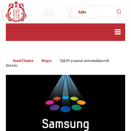
Grand Theatre
Мэдээ
ҮДБЭЧ ухаалаг аппликейшнтэй
боллоо.