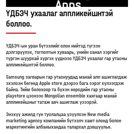
ҮДБЭЧ ухаалаг аппликейшнтэй
боллоо.
ҮДБЭЧ-ын уран бүтээлийг олон нийтэд түгээн
дэлгэрүүлэх, тоглолтын хуваарь, үнийн санал зэргийг
түргэн шуурхай хүргэх үүднээс ҮДБЭЧ ухаалаг гар утасны
аппликейшнтэй боллоо.
Samsung загварын гар утаснуудад манай апп ашиглагдаж
эхэлсэн бөгөөд Apple store дээрээ бага зэрэг хүлээгдэж
байна. Тийм болохоор та бүхэн өөрсдийн гар утасны
playstore цэснээс Mongolian ensemble хаягаар манай
аппликейшныг татаж авч ашиглаж үзээрэй.
Энэхүү ажилд гүн туслалцаа үзүүлсэн New media
marketing agency компанийн бүтээлч хамт олонд болон
маркетингийн албаныхандаа талархал дэвшүүлье.