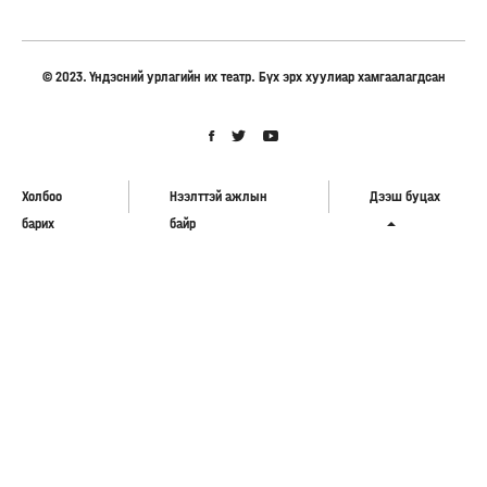
© 2023. Үндэсний урлагийн их театр. Бүх эрх хуулиар хамгаалагдсан
Холбоо
Нээлттэй ажлын
Дээш буцах
барих
байр