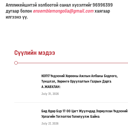
Аппликейшнтэй холбоотой санал хүсэлтийг 96996399
дугаар болон
ensemblemongolia@gmail.com
хаягаар
илгээнэ үү.
Сүүлийн мэдээ
КОП17 Үндэсний Хорооны Ажлын Албаны Бодлого,
Түншлэл, Хөрөнгө Оруулалтын Газрын Дарга
А.ЖАВХЛАН:
July 31, 2026
Бид Өдөр Бүр 17:00 Цагт Жуулчдад Зориулсан Үндэсний
Урлагийн Тоглолтоо Толилуулж Байна
July 27, 2026