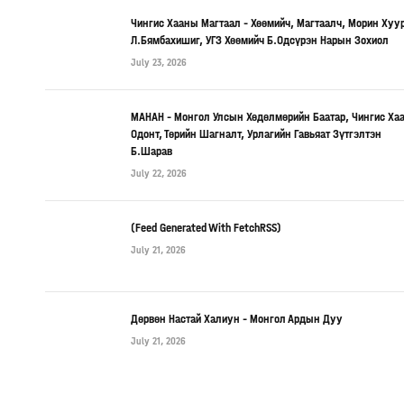
Чингис Хааны Магтаал – Хөөмийч, Магтаалч, Морин Хуу
Л.Бямбахишиг, УГЗ Хөөмийч Б.Одсүрэн Нарын Зохиол
July 23, 2026
МАНАН – Монгол Улсын Хөдөлмөрийн Баатар, Чингис Ха
Одонт, Төрийн Шагналт, Урлагийн Гавьяат Зүтгэлтэн
Б.Шарав
July 22, 2026
(Feed Generated With FetchRSS)
July 21, 2026
Дөрвөн Настай Халиун – Монгол Ардын Дуу
July 21, 2026