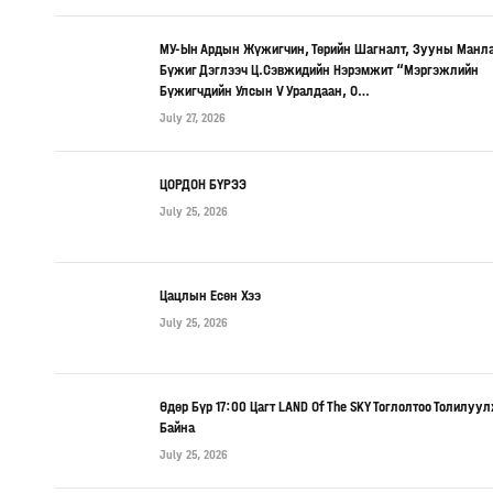
МУ-Ын Ардын Жүжигчин, Төрийн Шагналт, Зууны Манл
Бүжиг Дэглээч Ц.Сэвжидийн Нэрэмжит “Мэргэжлийн
Бүжигчдийн Улсын V Уралдаан, О…
July 27, 2026
ЦОРДОН БҮРЭЭ
July 25, 2026
Цацлын Есөн Хээ
July 25, 2026
Өдөр Бүр 17:00 Цагт LAND Of The SKY Тоглолтоо Толилуу
Байна
July 25, 2026