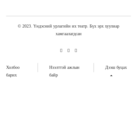
© 2023. Үндэсний урлагийн их театр. Бүх эрх хуулиар
хамгаалагдсан
Холбоо
Нээлттэй ажлын
Дээш буцах
барих
байр