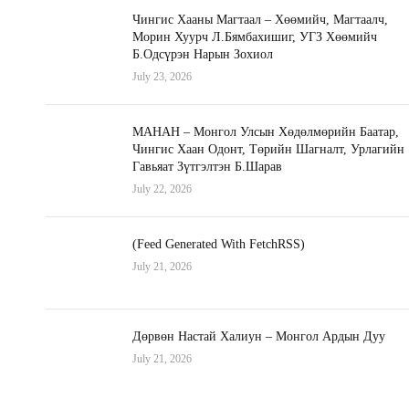
Чингис Хааны Магтаал – Хөөмийч, Магтаалч,
Морин Хуурч Л.Бямбахишиг, УГЗ Хөөмийч
Б.Одсүрэн Нарын Зохиол
July 23, 2026
МАНАН – Монгол Улсын Хөдөлмөрийн Баатар,
Чингис Хаан Одонт, Төрийн Шагналт, Урлагийн
Гавьяат Зүтгэлтэн Б.Шарав
July 22, 2026
(Feed Generated With FetchRSS)
July 21, 2026
Дөрвөн Настай Халиун – Монгол Ардын Дуу
July 21, 2026