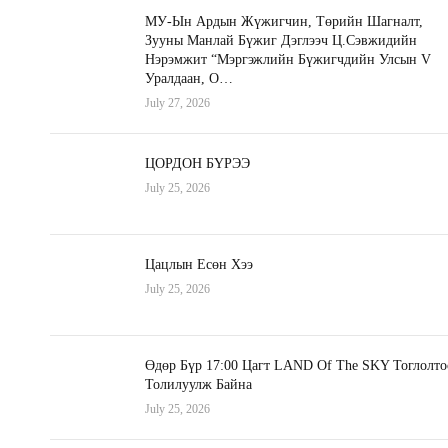
МУ-Ын Ардын Жүжигчин, Төрийн Шагналт,
Зууны Манлай Бүжиг Дэглээч Ц.Сэвжидийн
Нэрэмжит “Мэргэжлийн Бүжигчдийн Улсын V
Уралдаан, О…
July 27, 2026
ЦОРДОН БҮРЭЭ
July 25, 2026
Цацлын Есөн Хээ
July 25, 2026
Өдөр Бүр 17:00 Цагт LAND Of The SKY Тоглолто
Толилуулж Байна
July 25, 2026