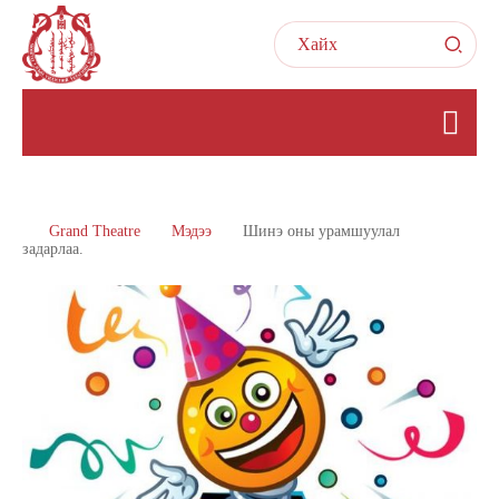
Grand Theatre
Мэдээ
Шинэ оны урамшуулал
задарлаа.