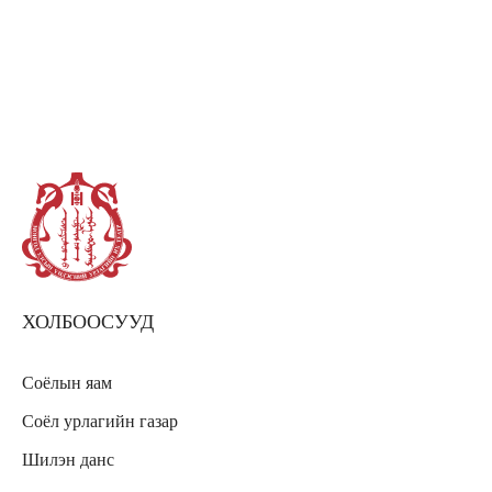
ХОЛБООСУУД
Соёлын яам
Соёл урлагийн газар
Шилэн данс