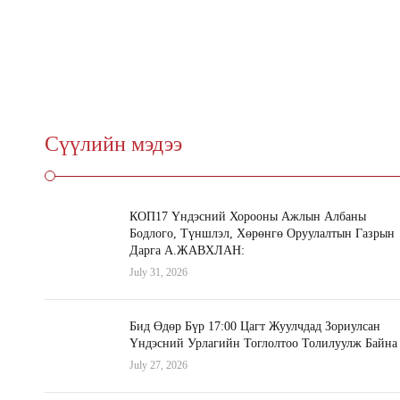
Сүүлийн мэдээ
КОП17 Үндэсний Хорооны Ажлын Албаны
Бодлого, Түншлэл, Хөрөнгө Оруулалтын Газрын
Дарга А.ЖАВХЛАН:
July 31, 2026
Бид Өдөр Бүр 17:00 Цагт Жуулчдад Зориулсан
Үндэсний Урлагийн Тоглолтоо Толилуулж Байна
July 27, 2026