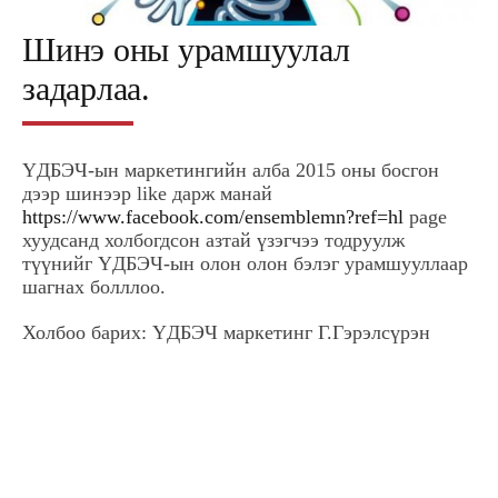
Шинэ оны урамшуулал
задарлаа.
ҮДБЭЧ-ын маркетингийн алба 2015 оны босгон
дээр шинээр like дарж манай
https://www.facebook.com/ensemblemn?ref=hl
page
хуудсанд холбогдсон азтай үзэгчээ тодруулж
түүнийг ҮДБЭЧ-ын олон олон бэлэг урамшууллаар
шагнах болллоо.
Холбоо барих: ҮДБЭЧ маркетинг Г.Гэрэлсүрэн