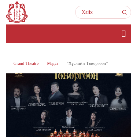
Grand Theatre
Мэдээ
“Хүслийн Төвөргөөн”