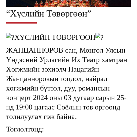
“Хүслийн Төвөргөөн”
ХҮСЛИЙН ТӨВӨРГӨӨН
ЖАНЦАННОРОВ сан, Монгол Улсын
Үндэсний Урлагийн Их Театр хамтран
Хөгжмийн зохиолч Нацагийн
Жанцанноровын гоцлол, найрал
хөгжмийн бүтээл, дуу, романсын
концерт 2024 оны 03 дугаар сарын 25-
нд 19:00 цагаас Соёлын төв өргөөнд
толилуулах гэж байна.
Тоглолтонд: