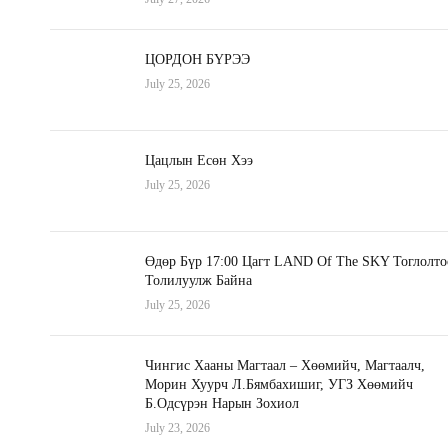
ЦОРДОН БҮРЭЭ
July 25, 2026
Цацлын Есөн Хээ
July 25, 2026
Өдөр Бүр 17:00 Цагт LAND Of The SKY Тоглолто
Толилуулж Байна
July 25, 2026
Чингис Хааны Магтаал – Хөөмийч, Магтаалч,
Морин Хуурч Л.Бямбахишиг, УГЗ Хөөмийч
Б.Одсүрэн Нарын Зохиол
July 23, 2026