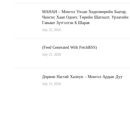
МАНАН – Монгол Улсын Хөдөлмөрийн Баатар,
Чингис Хаан Одонт, Төрийн Шагналт, Урлагийн
Гавьяат Зүтгэлтэн Б.Шарав
July 22, 2026
(Feed Generated With FetchRSS)
July 21, 2026
Дөрвөн Настай Халиун – Монгол Ардын Дуу
July 21, 2026