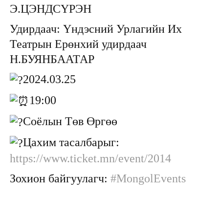
Э.ЦЭНДСҮРЭН
Удирдаач: Үндэсний Урлагийн Их
Театрын Ерөнхий удирдаач
Н.БУЯНБААТАР
2024.03.25
19:00
Соёлын Төв Өргөө
Цахим тасалбарыг:
https://www.ticket.mn/event/2014
Зохион байгуулагч:
#MongolEvents