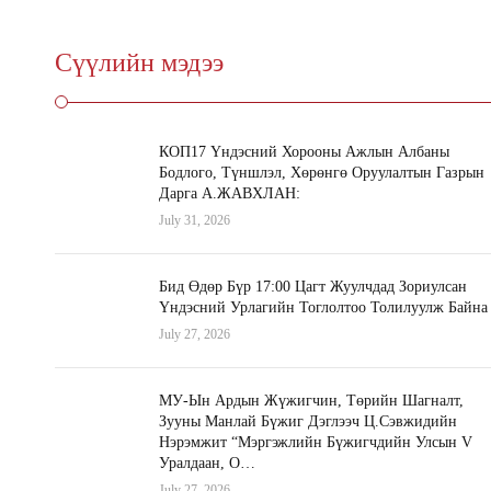
Сүүлийн мэдээ
КОП17 Үндэсний Хорооны Ажлын Албаны
Бодлого, Түншлэл, Хөрөнгө Оруулалтын Газрын
Дарга А.ЖАВХЛАН:
July 31, 2026
Бид Өдөр Бүр 17:00 Цагт Жуулчдад Зориулсан
Үндэсний Урлагийн Тоглолтоо Толилуулж Байна
July 27, 2026
МУ-Ын Ардын Жүжигчин, Төрийн Шагналт,
Зууны Манлай Бүжиг Дэглээч Ц.Сэвжидийн
Нэрэмжит “Мэргэжлийн Бүжигчдийн Улсын V
Уралдаан, О…
July 27, 2026