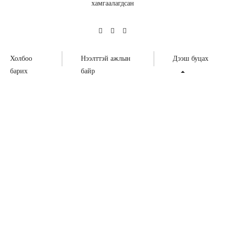
хамгаалагдсан
Холбоо
Нээлттэй ажлын
Дээш буцах
барих
байр