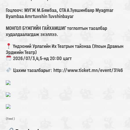
Гоцлооч: МУГЖ М.Бямбаа, СТА А.Түвшинбаяр Myagmar
Byambaa Amrtuvshin Tuvshinbayar
МОНГОЛ БҮЖГИЙН ГАЙХАМШИГ тоглолтын тасалбар
худалдаалагдаж эхэллээ.
Үндэсний Урлагийн Их Театрын тайзнаа (Улсын Драмын
Эрдмийн Театр)
2026/07/3,4,5-нд 20:00 цагт
Цахим тасалбарыг: http://www.ticket.mn/event/3146
(Feed )