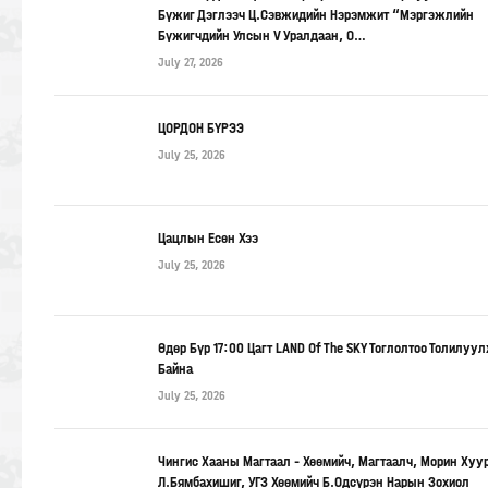
Бүжиг Дэглээч Ц.Сэвжидийн Нэрэмжит “Мэргэжлийн
Бүжигчдийн Улсын V Уралдаан, О…
July 27, 2026
ЦОРДОН БҮРЭЭ
July 25, 2026
Цацлын Есөн Хээ
July 25, 2026
Өдөр Бүр 17:00 Цагт LAND Of The SKY Тоглолтоо Толилуу
Байна
July 25, 2026
Чингис Хааны Магтаал – Хөөмийч, Магтаалч, Морин Хуу
Л.Бямбахишиг, УГЗ Хөөмийч Б.Одсүрэн Нарын Зохиол