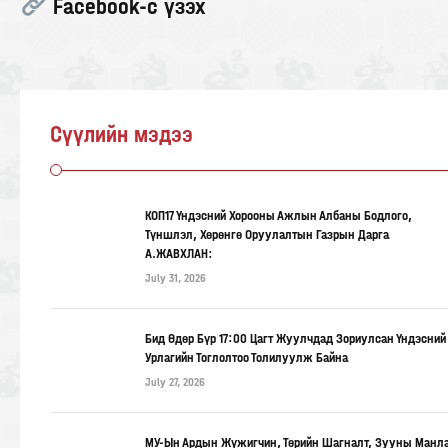
Facebook-с үзэх
Сүүлийн мэдээ
КОП17 Үндэсний Хорооны Ажлын Албаны Бодлого,
Түншлэл, Хөрөнгө Оруулалтын Газрын Дарга
А.ЖАВХЛАН:
July 31, 2026
Бид Өдөр Бүр 17:00 Цагт Жуулчдад Зориулсан Үндэсний
Урлагийн Тоглолтоо Толилуулж Байна
July 27, 2026
МУ-Ын Ардын Жүжигчин, Төрийн Шагналт, Зууны Манл