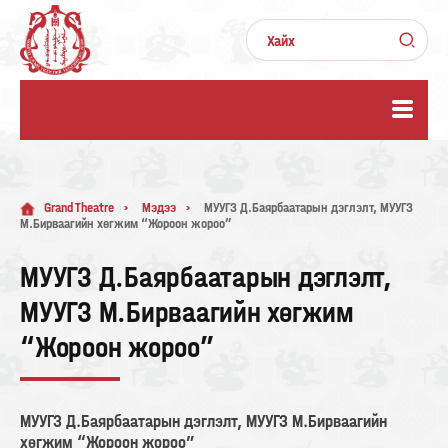
Grand Theatre
Мэдээ
МУУГЗ Д.Баярбаатарын дэглэлт, МУУГЗ
М.Бирваагийн хөгжим “Жороон жороо”
МУУГЗ Д.Баярбаатарын дэглэлт,
МУУГЗ М.Бирваагийн хөгжим
“Жороон жороо”
МУУГЗ Д.Баярбаатарын дэглэлт, МУУГЗ М.Бирваагийн
хөгжим “Жороон жороо”