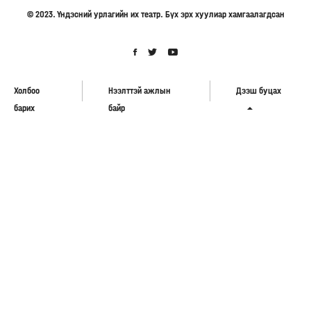
© 2023. Үндэсний урлагийн их театр. Бүх эрх хуулиар хамгаалагдсан
Холбоо
Нээлттэй ажлын
Дээш буцах
барих
байр