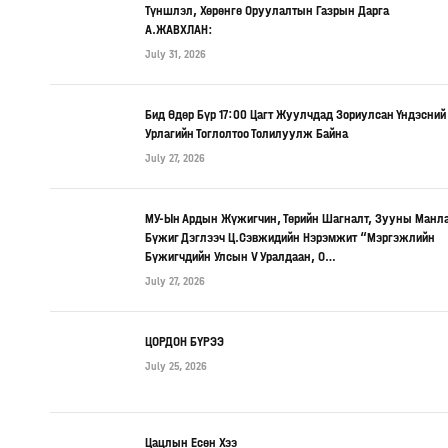
Түншлэл, Хөрөнгө Оруулалтын Газрын Дарга
А.ЖАВХЛАН:
July 31, 2026
Бид Өдөр Бүр 17:00 Цагт Жуулчдад Зориулсан Үндэсний
Урлагийн Тоглолтоо Толилуулж Байна
July 27, 2026
МУ-Ын Ардын Жүжигчин, Төрийн Шагналт, Зууны Манл
Бүжиг Дэглээч Ц.Сэвжидийн Нэрэмжит “Мэргэжлийн
Бүжигчдийн Улсын V Уралдаан, О…
July 27, 2026
ЦОРДОН БҮРЭЭ
July 25, 2026
Цацлын Есөн Хээ