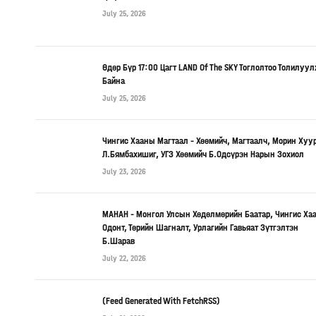
July 25, 2026
Өдөр Бүр 17:00 Цагт LAND Of The SKY Тоглолтоо Толилуу
Байна
July 25, 2026
Чингис Хааны Магтаал – Хөөмийч, Магтаалч, Морин Хуу
Л.Бямбахишиг, УГЗ Хөөмийч Б.Одсүрэн Нарын Зохиол
July 23, 2026
МАНАН – Монгол Улсын Хөдөлмөрийн Баатар, Чингис Ха
Одонт, Төрийн Шагналт, Урлагийн Гавьяат Зүтгэлтэн
Б.Шарав
July 22, 2026
(Feed Generated With FetchRSS)