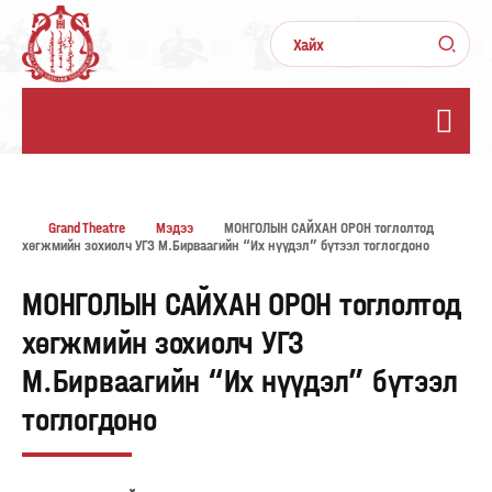
Grand Theatre
Мэдээ
МОНГОЛЫН САЙХАН ОРОН тоглолтод
хөгжмийн зохиолч УГЗ М.Бирваагийн “Их нүүдэл” бүтээл тоглогдоно
МОНГОЛЫН САЙХАН ОРОН тоглолтод
хөгжмийн зохиолч УГЗ
М.Бирваагийн “Их нүүдэл” бүтээл
тоглогдоно