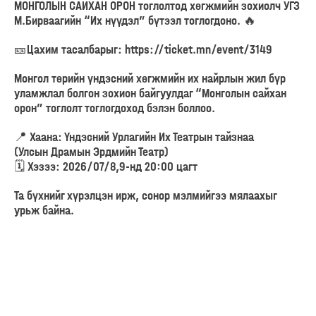
МОНГОЛЫН САЙХАН ОРОН тоглолтод хөгжмийн зохиолч УГЗ
М.Бирваагийн “Их нүүдэл” бүтээл тоглогдоно. 🔥
🎫Цахим тасалбарыг: https://ticket.mn/event/3149
Монгол төрийн үндэсний хөгжмийн их найрлын жил бүр
уламжлал болгон зохион байгуулдаг “Монголын сайхан
орон” тоглолт тоглогдоход бэлэн боллоо.
📍 Хаана: Үндэсний Урлагийн Их Театрын тайзнаа
(Улсын Драмын Эрдмийн Театр)
🗓️ Хэзээ: 2026/07/8,9-нд 20:00 цагт
Та бүхнийг хүрэлцэн ирж, сонор мэлмийгээ мялаахыг
урьж байна.