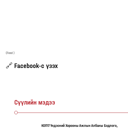
(Feed )
🔗 Facebook-с үзэх
Сүүлийн мэдээ
КОП17 Үндэсний Хорооны Ажлын Албаны Бодлого,