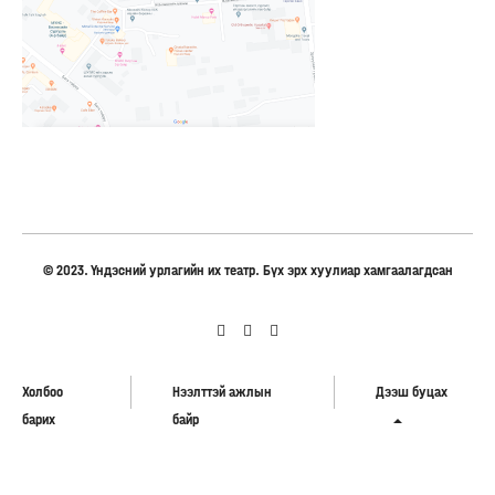
© 2023. Үндэсний урлагийн их театр. Бүх эрх хуулиар хамгаалагдсан
Холбоо
Нээлттэй ажлын
Дээш буцах
барих
байр