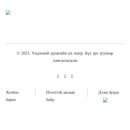
© 2023. Үндэсний урлагийн их театр. Бүх эрх хуулиар
хамгаалагдсан
Холбоо
Нээлттэй ажлын
Дээш буцах
барих
байр