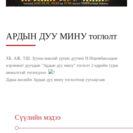
АРДЫН ДУУ МИНУ тоглолт
ХБ, АЖ, ТШ, Зууны манлай уртын дуучин Н.Норовбанзадын
нэрэмжит дуучдын “Ардын дуу мину” тоглолт 2 өдрийн турш
амжилттай тоглогдлоо.
Дараа жилийн Ардын дуу мину тоглолтоор уулзацгаая.
Сүүлийн мэдээ