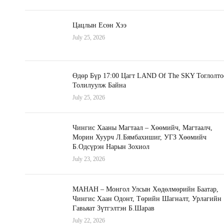
Цацлын Есөн Хээ
July 25, 2026
Өдөр Бүр 17:00 Цагт LAND Of The SKY Тоглолто
Толилуулж Байна
July 25, 2026
Чингис Хааны Магтаал – Хөөмийч, Магтаалч,
Морин Хуурч Л.Бямбахишиг, УГЗ Хөөмийч
Б.Одсүрэн Нарын Зохиол
July 23, 2026
МАНАН – Монгол Улсын Хөдөлмөрийн Баатар,
Чингис Хаан Одонт, Төрийн Шагналт, Урлагийн
Гавьяат Зүтгэлтэн Б.Шарав
July 22, 2026