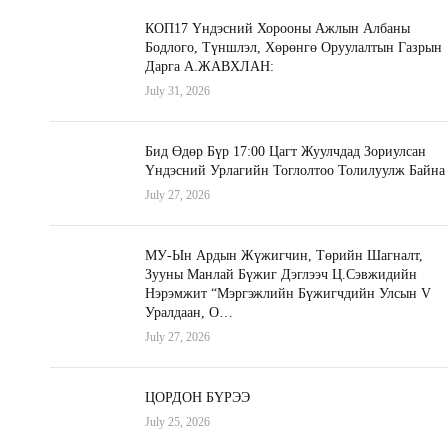
КОП17 Үндэсний Хорооны Ажлын Албаны
Бодлого, Түншлэл, Хөрөнгө Оруулалтын Газрын
Дарга А.ЖАВХЛАН:
July 31, 2026
Бид Өдөр Бүр 17:00 Цагт Жуулчдад Зориулсан
Үндэсний Урлагийн Тоглолтоо Толилуулж Байна
July 27, 2026
МУ-Ын Ардын Жүжигчин, Төрийн Шагналт,
Зууны Манлай Бүжиг Дэглээч Ц.Сэвжидийн
Нэрэмжит “Мэргэжлийн Бүжигчдийн Улсын V
Уралдаан, О…
July 27, 2026
ЦОРДОН БҮРЭЭ
July 25, 2026