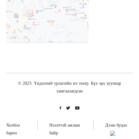
© 2023. Үндэсний урлагийн их театр. Бүх эрх хуулиар
хамгаалагдсан
Холбоо
Нээлттэй ажлын
Дээш буцах
барих
байр