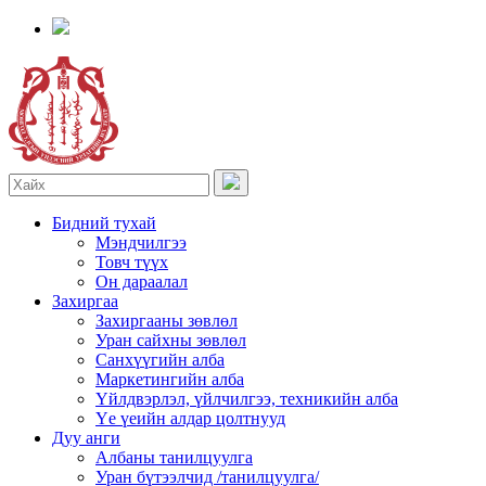
Бидний тухай
Мэндчилгээ
Товч түүх
Он дараалал
Захиргаа
Захиргааны зөвлөл
Уран сайхны зөвлөл
Санхүүгийн алба
Маркетингийн алба
Үйлдвэрлэл, үйлчилгээ, техникийн алба
Үе үеийн алдар цолтнууд
Дуу анги
Албаны танилцуулга
Уран бүтээлчид /танилцуулга/