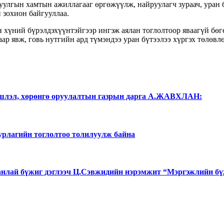
уулгын хамтын ажиллагааг өргөжүүлж, найруулагч зураач, уран 
 зохион байгууллаа.
 хүний бүрэлдэхүүнтэйгээр ингэж аялан тоглолтоор яваагүй бөг
ар явж, говь нутгийн ард түмэндээ уран бүтээлээ хүргэх төлөвл
ншлэл, хөрөнгө оруулалтын газрын дарга А.ЖАВХЛАН:
 урлагийн тоглолтоо толилуулж байна
лай бүжиг дэглээч Ц.Сэвжидийн нэрэмжит “Мэргэжлийн бү