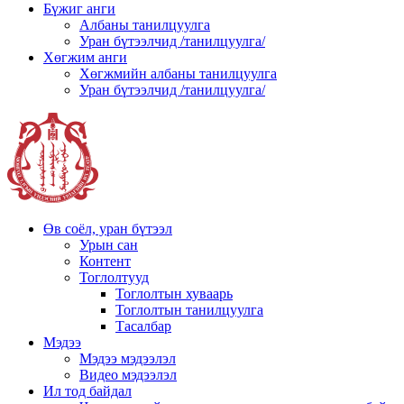
Бүжиг анги
Албаны танилцуулга
Уран бүтээлчид /танилцуулга/
Хөгжим анги
Хөгжмийн албаны танилцуулга
Уран бүтээлчид /танилцуулга/
Өв соёл, уран бүтээл
Урын сан
Контент
Тоглолтууд
Тоглолтын хуваарь
Тоглолтын танилцуулга
Тасалбар
Мэдээ
Мэдээ мэдээлэл
Видео мэдээлэл
Ил тод байдал