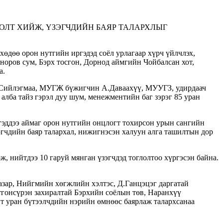
ОЛТ ХИЙЖ, ҮЗЭГЧДИЙН БАЯР ТАЛАРХЛЫГ
өдөө орон нутгийн иргэдэд соёл урлагаар хүрч үйлчлэх,
норов сум, Бэрх тосгон, Дорнод аймгийн Чойбалсан хот,
а.
Сийлэгмаа, МУГЖ бүжигчин А.Даваахүү, МУУГЗ, удирдаач
лба тайз гэрэл дуу шум, менежментийн баг зэрэг 85 уран
гэддээ аймаг орон нутгийн онцлогт тохирсон урын сангийн
эгчдийн баяр талархал, нижигнэсэн халуун алга ташилтын дор
, нийтдээ 10 гаруй мянган үзэгчдэд тоглолтоо хүргэсэн байна.
азар, Нийгмийн хөгжлийн хэлтэс, Д.Ганцэцэг даргатай
гонсүрэн захиралтай Бэрхийн соёлын төв, Наранхүү
 уран бүтээлчдийн нэрийн өмнөөс баярлаж талархсанаа