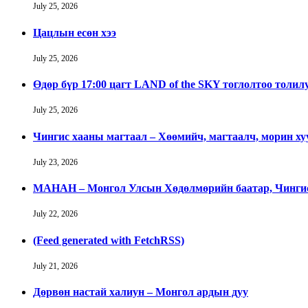
July 25, 2026
Цацлын есөн хээ
July 25, 2026
Өдөр бүр 17:00 цагт LAND of the SKY тоглолтоо толил
July 25, 2026
Чингис хааны магтаал – Хөөмийч, магтаалч, морин х
July 23, 2026
МАНАН – Монгол Улсын Хөдөлмөрийн баатар, Чингис 
July 22, 2026
(Feed generated with FetchRSS)
July 21, 2026
Дөрвөн настай халиун – Монгол ардын дуу