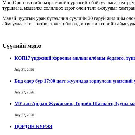
Мөн Орон нутгийн мэргэжлийн урлагийн байгууллага, театр, ч
туршлага, мэдээлэл солилцох зэрэг олон талт ажлуудыг хамтран
Манай чуулгын уран бүтээлчид сүүлийн 30 гаруй жил ийм олон
аймгуудаас тоглолтоо эхэлсэн бөгөөд ирэх жил говийн аймгууда
Сүүлийн мэдээ
КОП17 үндэсний хорооны ажлын албаны бодлого, тү
July 31, 2026
Бид өдөр бүр 17:00 цагт жуулчдад зориулсан үндэсний
July 27, 2026
МУ-ын Ардын Жүжигчин, Төрийн Шагналт, Зууны ман
July 27, 2026
ЦОРДОН БҮРЭЭ