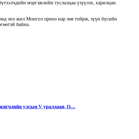
бүтээлчдийн мэргэжлийн туслалцаа үзүүлэх, харилцан
өөд энэ жил Монгол орноо нар зөв тойрж, зүүн бүсийн
өгөөтэй байна.
жигчдийн улсын V уралдаан, О…