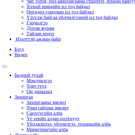
Чиг үүрэг, үйл ажиллагааны стратеги, зохион байгу
Хүний нөөцийн ил тод байдал
Өргөдөл гомдлын ил тод байдал
Үзүүлж байгаа үйлчилгээний ил тод байдал
Гэрчилгээ
Дүрэм журам
Тайлан мэдээ
Нээлттэй ажлын байр
Бүгд
Видео
Бидний тухай
Мэндчилгээ
Товч түүх
Он дараалал
Захиргаа
Захиргааны зөвлөл
Уран сайхны зөвлөл
Санхүүгийн алба
Үе үеийн алдар цолтнууд
Үйлдвэрлэл, үйлчилгээ, техникийн алба
Маркетингийн алба
Дууны алба