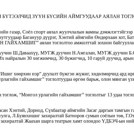
Н БҮТЭЭЛЧИД ЗҮҮН БҮСИЙН АЙМГУУДААР АЯЛАН ТОГЛ
н газар, Соёл спорт аялал жуулчлалын яамны дэмжлэгтэйгээр х
нутгуудаар Багануур дүүрэг, Хэнтий аймгийн Өндөрхаан хот, Бат
Н ГАЙХАМШИГ” аялан тоглолтоо амжилттай зохион байгуулла
дуучин Ш.Даваахүү, МУГЖ дуучин Н.Амгалан, МУГЖ дуучин Б.
 найралын 30 хөгжимчид, 30 бүжигчид, 10 гаруй дуучид, арын а
“Ишиг хөөрхөн нэр” дуулалт бүжгэн жүжиг, хөдөлмөрчид ард ир
урлагийн гайхамшиг” тоглолтуудаа өргөн барьж, олон мянган үз
тоглож, “Монгол урлагийн гайхамшиг” тоглолтыг 13 удаа тоглож
асан Хэнтий, Дорнод, Сүхбаатар аймгийн Засаг даргын тамгын г
улга, Л.Буянхишиг захиралтай Батноров сумын соёлын төв, Г.От
захиралтай Жаахан шарга театрын хамт олондоо ҮДБЭЧ-ын нийт