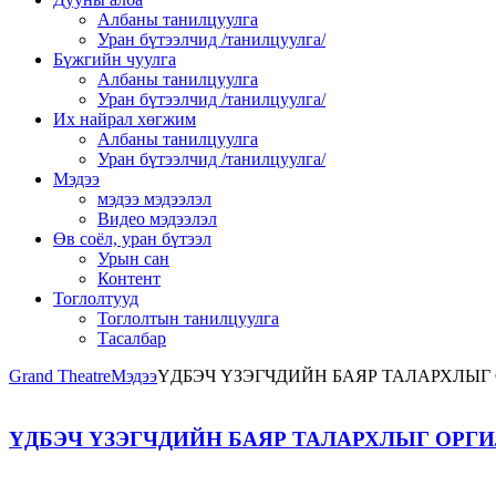
Албаны танилцуулга
Уран бүтээлчид /танилцуулга/
Бүжгийн чуулга
Албаны танилцуулга
Уран бүтээлчид /танилцуулга/
Их найрал хөгжим
Албаны танилцуулга
Уран бүтээлчид /танилцуулга/
Мэдээ
мэдээ мэдээлэл
Видео мэдээлэл
Өв соёл, уран бүтээл
Урын сан
Контент
Тоглолтууд
Тоглолтын танилцуулга
Тасалбар
Grand Theatre
Мэдээ
ҮДБЭЧ ҮЗЭГЧДИЙН БАЯР ТАЛАРХЛЫГ 
ҮДБЭЧ ҮЗЭГЧДИЙН БАЯР ТАЛАРХЛЫГ ОРГИ