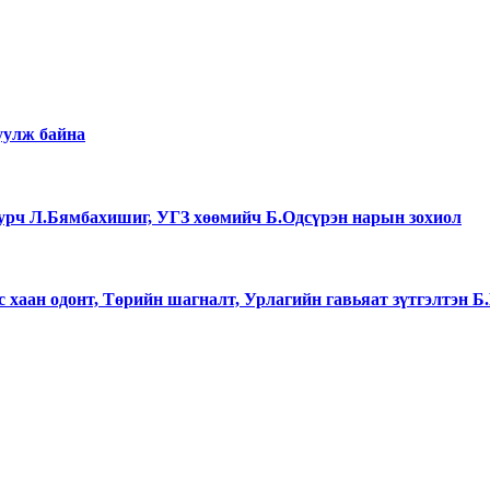
уулж байна
уурч Л.Бямбахишиг, УГЗ хөөмийч Б.Одсүрэн нарын зохиол
хаан одонт, Төрийн шагналт, Урлагийн гавьяат зүтгэлтэн 