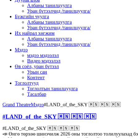
Албаны танилцуулга
Уран бүтээлчид /танилцуулга/
Бүжгийн чуулга
Албаны танилцуулга
Уран бүтээлчид /танилцуулга/
Их найрал хөгжим
Албаны танилцуулга
Уран бүтээлчид /танилцуулга/
Мэдээ
мэдээ мэдээлэл
Видео мэдээлэл
Өв соёл, уран бүтээл
Урын сан
Контент
Тоглолтууд
Тоглолтын танилцуулга
Тасалбар
Grand Theatre
Мэдээ
#LAND_of_the_SKY 🇲🇳 🇲🇳 🇲🇳
#LAND_of_the_SKY 🇲🇳 🇲🇳 🇲🇳
#LAND_of_the_SKY 🇲🇳 🇲🇳 🇲🇳
📣 Өнгө төрхөө шинэчилж 2026 оны тоглолтоо толилуулахад б