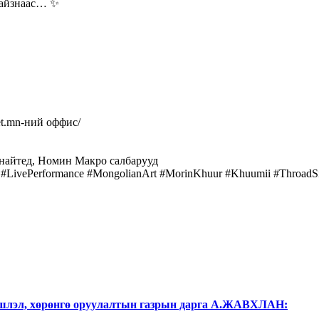
тайзнаас… ✨
et.mn-ний оффис/
найтед, Номин Макро салбарууд
ivePerformance #MongolianArt #MorinKhuur #Khuumii #ThroadSi
ншлэл, хөрөнгө оруулалтын газрын дарга А.ЖАВХЛАН: