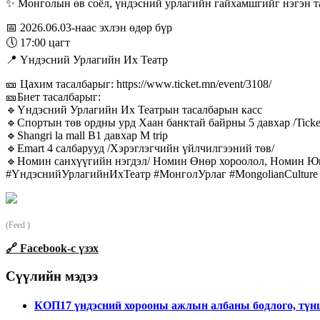
✨ Монголын өв соёл, үндэсний урлагийн гайхамшгийг нэгэн 
📅 2026.06.03-наас эхлэн өдөр бүр
🕔 17:00 цагт
📍 Үндэсний Урлагийн Их Театр
🎫 Цахим тасалбарыг: https://www.ticket.mn/event/3108/
🎫Биет тасалбарыг:
🔹Үндэсний Урлагийн Их Театрын тасалбарын касс
🔹Спортын төв ордны урд Хаан банктай байрны 5 давхар /Tick
🔹Shangri la mall B1 давхар М trip
🔹Emart 4 салбарууд /Хэрэглэгчийн үйлчилгээний төв/
🔹Номин санхүүгийн нэгдэл/ Номин Өнөр хороолол, Номин Ю
#ҮндэснийУрлагийнИхТеатр #МонголУрлаг #MongolianCulture #L
(Feed )
🔗 Facebook-с үзэх
Сүүлийн мэдээ
КОП17 үндэсний хорооны ажлын албаны бодлого, тү