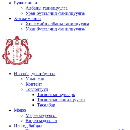
Бүжиг анги
Албаны танилцуулга
Уран бүтээлчид /танилцуулга/
Хөгжим анги
Хөгжмийн албаны танилцуулга
Уран бүтээлчид /танилцуулга/
Өв соёл, уран бүтээл
Урын сан
Контент
Тоглолтууд
Тоглолтын хуваарь
Тоглолтын танилцуулга
Тасалбар
Мэдээ
Мэдээ мэдээлэл
Видео мэдээлэл
Ил тод байдал