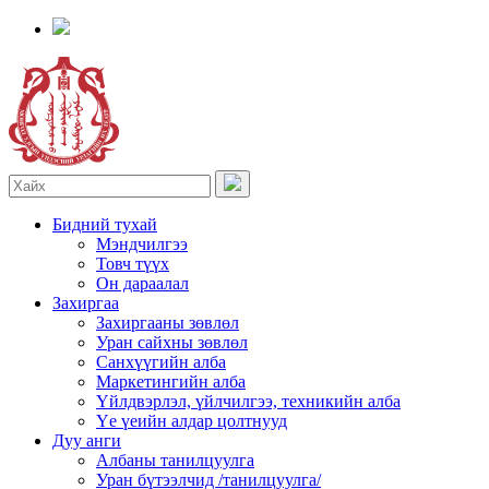
Бидний тухай
Мэндчилгээ
Товч түүх
Он дараалал
Захиргаа
Захиргааны зөвлөл
Уран сайхны зөвлөл
Санхүүгийн алба
Маркетингийн алба
Үйлдвэрлэл, үйлчилгээ, техникийн алба
Үе үеийн алдар цолтнууд
Дуу анги
Албаны танилцуулга
Уран бүтээлчид /танилцуулга/