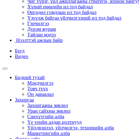
Чиг үүрэг, үйл ажиллагааны стратеги, зохион байгу
Хүний нөөцийн ил тод байдал
Өргөдөл гомдлын ил тод байдал
Үзүүлж байгаа үйлчилгээний ил тод байдал
Гэрчилгээ
Дүрэм журам
Тайлан мэдээ
Нээлттэй ажлын байр
Бүгд
Видео
Бидний тухай
Мэндчилгээ
Товч түүх
Он дараалал
Захиргаа
Захиргааны зөвлөл
Уран сайхны зөвлөл
Санхүүгийн алба
Үе үеийн алдар цолтнууд
Үйлдвэрлэл, үйлчилгээ, техникийн алба
Маркетингийн алба
Дууны алба