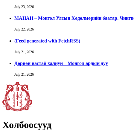
July 23, 2026
МАНАН – Монгол Улсын Хөдөлмөрийн баатар, Чингис 
July 22, 2026
(Feed generated with FetchRSS)
July 21, 2026
Дөрвөн настай халиун – Монгол ардын дуу
July 21, 2026
Холбоосууд