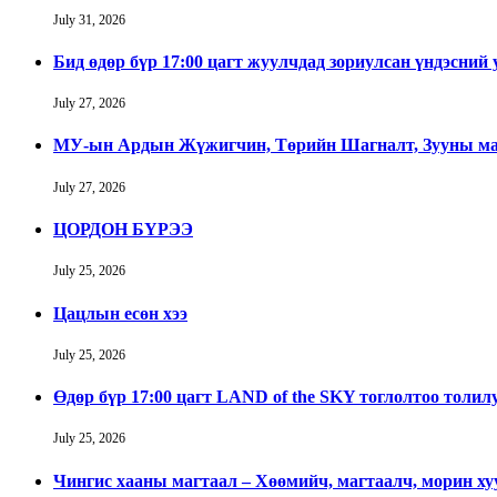
July 31, 2026
Бид өдөр бүр 17:00 цагт жуулчдад зориулсан үндэсний
July 27, 2026
МУ-ын Ардын Жүжигчин, Төрийн Шагналт, Зууны ман
July 27, 2026
ЦОРДОН БҮРЭЭ
July 25, 2026
Цацлын есөн хээ
July 25, 2026
Өдөр бүр 17:00 цагт LAND of the SKY тоглолтоо толил
July 25, 2026
Чингис хааны магтаал – Хөөмийч, магтаалч, морин х