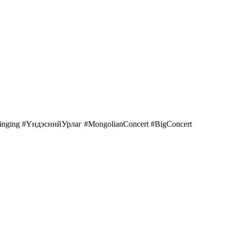
nging #ҮндэснийУрлаг #MongolianConcert #BigConcert