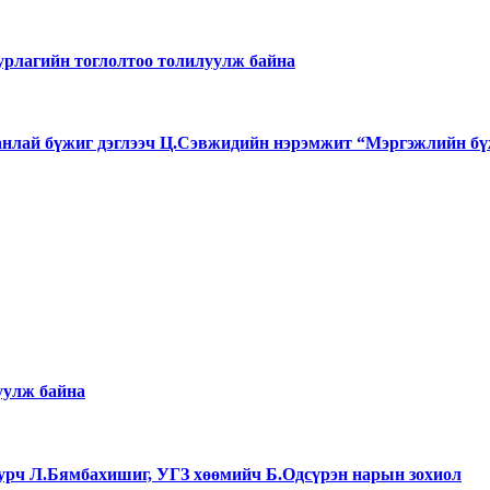
 урлагийн тоглолтоо толилуулж байна
лай бүжиг дэглээч Ц.Сэвжидийн нэрэмжит “Мэргэжлийн бү
уулж байна
уурч Л.Бямбахишиг, УГЗ хөөмийч Б.Одсүрэн нарын зохиол