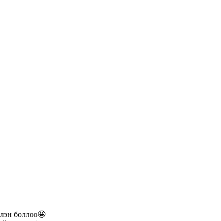
элэн боллоо🤩