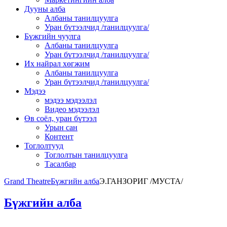
Дууны алба
Албаны танилцуулга
Уран бүтээлчид /танилцуулга/
Бүжгийн чуулга
Албаны танилцуулга
Уран бүтээлчид /танилцуулга/
Их найрал хөгжим
Албаны танилцуулга
Уран бүтээлчид /танилцуулга/
Мэдээ
мэдээ мэдээлэл
Видео мэдээлэл
Өв соёл, уран бүтээл
Урын сан
Контент
Тоглолтууд
Тоглолтын танилцуулга
Тасалбар
Grand Theatre
Бүжгийн алба
Э.ГАНЗОРИГ /МУСТА/
Бүжгийн алба