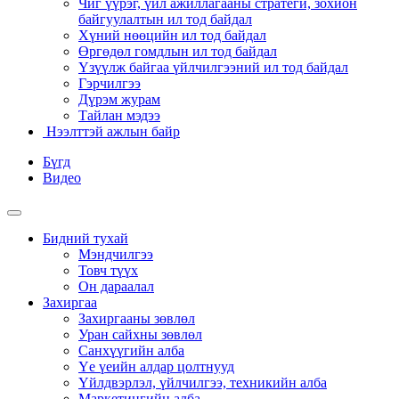
Чиг үүрэг, үйл ажиллагааны стратеги, зохион
байгуулалтын ил тод байдал
Хүний нөөцийн ил тод байдал
Өргөдөл гомдлын ил тод байдал
Үзүүлж байгаа үйлчилгээний ил тод байдал
Гэрчилгээ
Дүрэм журам
Тайлан мэдээ
Нээлттэй ажлын байр
Бүгд
Видео
Бидний тухай
Мэндчилгээ
Товч түүх
Он дараалал
Захиргаа
Захиргааны зөвлөл
Уран сайхны зөвлөл
Санхүүгийн алба
Үе үеийн алдар цолтнууд
Үйлдвэрлэл, үйлчилгээ, техникийн алба
Маркетингийн алба