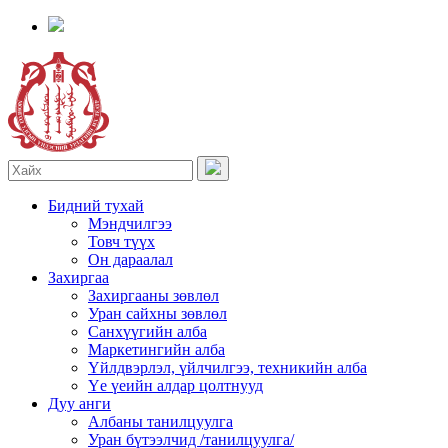
Бидний тухай
Мэндчилгээ
Товч түүх
Он дараалал
Захиргаа
Захиргааны зөвлөл
Уран сайхны зөвлөл
Санхүүгийн алба
Маркетингийн алба
Үйлдвэрлэл, үйлчилгээ, техникийн алба
Үе үеийн алдар цолтнууд
Дуу анги
Албаны танилцуулга
Уран бүтээлчид /танилцуулга/