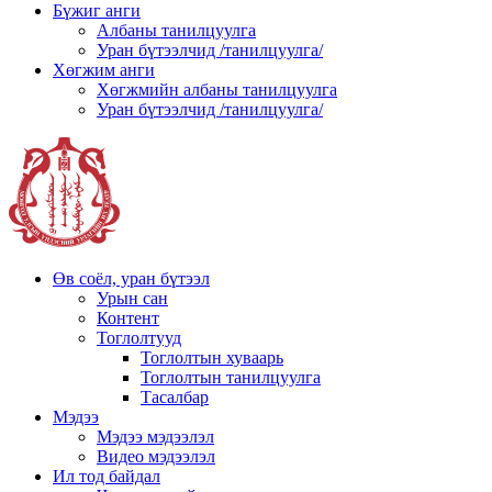
Бүжиг анги
Албаны танилцуулга
Уран бүтээлчид /танилцуулга/
Хөгжим анги
Хөгжмийн албаны танилцуулга
Уран бүтээлчид /танилцуулга/
Өв соёл, уран бүтээл
Урын сан
Контент
Тоглолтууд
Тоглолтын хуваарь
Тоглолтын танилцуулга
Тасалбар
Мэдээ
Мэдээ мэдээлэл
Видео мэдээлэл
Ил тод байдал