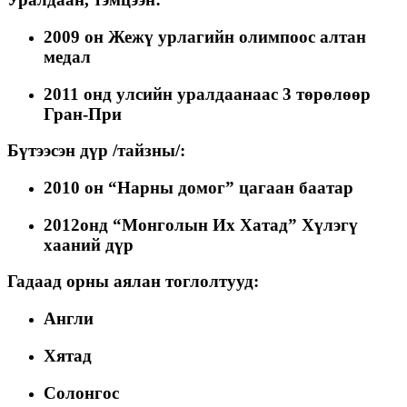
2009 он Жежү урлагийн олимпоос алтан
медал
2011 онд улсийн уралдаанаас 3 төрөлөөр
Гран-При
Бүтээсэн дүр /тайзны/:
2010 он “Нарны домог” цагаан баатар
2012онд “Монголын Их Хатад” Хүлэгү
хааний дүр
Гадаад орны аялан тоглолтууд:
Англи
Хятад
Солонгос