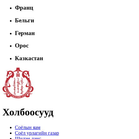
Франц
Бельги
Герман
Орос
Казкастан
Холбоосууд
Соёлын яам
Соёл урлагийн газар
Шилэн данс