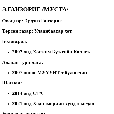
Э.ГАНЗОРИГ /МУСТА/
Овог,нэр: Эрдэнэ Ганзориг
Төрсөн газар: Улаанбаатар хот
Боловсрол:
2007 онд Хөгжим Бүжгийн Коллеж
Ажлын туршлага:
2007 оноос МУҮУИТ-т бүжигчин
Шагнал:
2014 онд СТА
2021 онд Хөдөлмөрийн хүндэт медал
Уралдаан, тэмцээн: