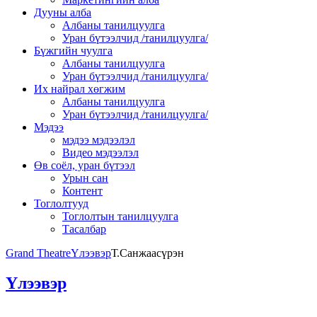
Дууны алба
Албаны танилцуулга
Уран бүтээлчид /танилцуулга/
Бүжгийн чуулга
Албаны танилцуулга
Уран бүтээлчид /танилцуулга/
Их найрал хөгжим
Албаны танилцуулга
Уран бүтээлчид /танилцуулга/
Мэдээ
мэдээ мэдээлэл
Видео мэдээлэл
Өв соёл, уран бүтээл
Урын сан
Контент
Тоглолтууд
Тоглолтын танилцуулга
Тасалбар
Grand Theatre
Үлээвэр
Т.Санжаасүрэн
Үлээвэр