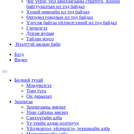
Чиг үүрэг, үйл ажиллагааны стратеги, зохион
байгуулалтын ил тод байдал
Хүний нөөцийн ил тод байдал
Өргөдөл гомдлын ил тод байдал
Үзүүлж байгаа үйлчилгээний ил тод байдал
Гэрчилгээ
Дүрэм журам
Тайлан мэдээ
Нээлттэй ажлын байр
Бүгд
Видео
Бидний тухай
Мэндчилгээ
Товч түүх
Он дараалал
Захиргаа
Захиргааны зөвлөл
Уран сайхны зөвлөл
Санхүүгийн алба
Үе үеийн алдар цолтнууд
Үйлдвэрлэл, үйлчилгээ, техникийн алба
Маркетингийн алба