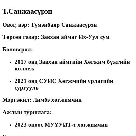
Т.Санжаасүрэн
Овог, нэр: Түмэнбаяр Санжаасүрэн
Төрсөн газар: Завхан аймаг Их-Уул сум
Боловсрол:
2017 онд Завхан аймгийн Хөгжим бүжгийн
коллеж
2021 онд СУИС Хөгжмийн урлагийн
сургууль
Мэргэжил: Лимбэ хөгжимчин
Ажлын туршлага:
2023 оноос МУҮУИТ-т хөгжимчин