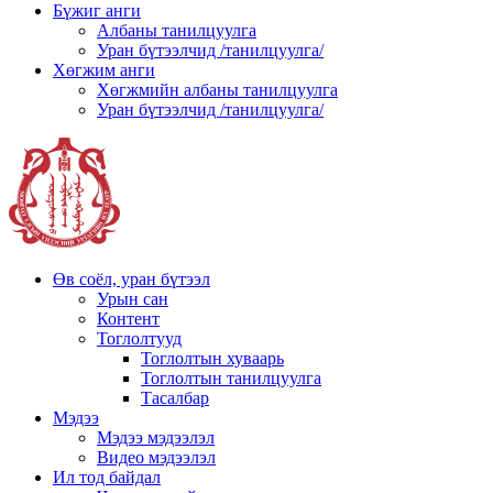
Бүжиг анги
Албаны танилцуулга
Уран бүтээлчид /танилцуулга/
Хөгжим анги
Хөгжмийн албаны танилцуулга
Уран бүтээлчид /танилцуулга/
Өв соёл, уран бүтээл
Урын сан
Контент
Тоглолтууд
Тоглолтын хуваарь
Тоглолтын танилцуулга
Тасалбар
Мэдээ
Мэдээ мэдээлэл
Видео мэдээлэл
Ил тод байдал