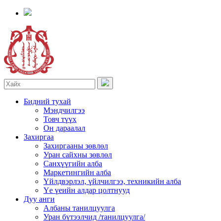
Бидний тухай
Мэндчилгээ
Товч түүх
Он дараалал
Захиргаа
Захиргааны зөвлөл
Уран сайхны зөвлөл
Санхүүгийн алба
Маркетингийн алба
Үйлдвэрлэл, үйлчилгээ, техникийн алба
Үе үеийн алдар цолтнууд
Дуу анги
Албаны танилцуулга
Уран бүтээлчид /танилцуулга/