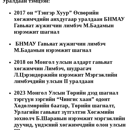
Уралдаан тэмцээн:
2017 он “Тэнгэр Хуур” Өсвөрийн
хөгжимчдийн анхдугаар уралдаан БНМАУ
Гавьяат жүжигчин лимбэч М.Бадамын
нэрэмжит шагнал
БНМАУ Гавьяат жүжигчин лимбэч
М.Бадамын нэрэмжит шагнал
2018 он Монгол улсын алдарт гавьяат
хөгжимчин Лимбэч, шудрагач
Л.Цэрэндоржийн нэрэмжит Мэргэжлийн
лимбэчдийн улсын II уралдаан
2023 Монгол Улсын Төрийн дээд шагнал
тэргүүн зэргийн “Чингис хаан” одонт
Хөдөлмөрийн баатар, Төрийн шагналт,
Урлагийн гавьяат зүтгэлтэн Хөгжмийн
зохиолч Б.Шаравын нэрэмжит мэргэжлийн
дуучид, үндэсний хөгжимчдийн олон улсын