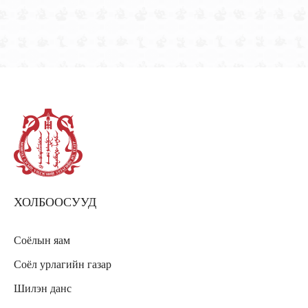
ХОЛБООСУУД
Соёлын яам
Соёл урлагийн газар
Шилэн данс