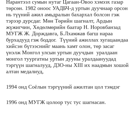
Нарантээл сумын нутаг Цагаан-Овоо хэмээх газар
төрсөн. 1982 оноос УАДБЧ-д уртын дуучнаар орсон
нь түүний ажил амьдралын бахархал болсон гэж
тэрээр дурсдаг. Мөн Төрийн шагналт, Ардын
жүжигчин, Хөдөлмөрийн баатар Н. Норовбанзад
МУГЖ Ж. Дорждавга, Б.Лхамжав багш нараа
бурхадууд гэж боддог. Түүний ажиллах хугацаандаа
хийсэн бүтээснийг маань хамт олон, төр засаг
үнэлж Монгол улсын уртын дуучдын уралдаан
монгол туургатны уртын дууны уралдаануудад
тэргүүн шагналууд, ДЗО-ны
XIII
их наадмын хошой
алтан медалиуд,
1994 онд Соёлын тэргүүний ажилтан цол тэмдэг
1996 онд МУГЖ цолоор тус тус шагнасан.