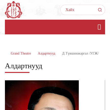
Grand Theatre
Алдартнууд
Д.Түвшинжаргал /УГЖ/
Алдартнууд