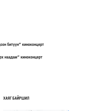
дсон битүүн” киноконцерт
орх наадам” киноконцерт
ХАЯГ БАЙРШИЛ