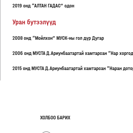
2019 онд “АЛТАН ГАДАС” одон
Уран бутээлүүд
2008 онд “Мойлхон” МУСК-ны гол дүр Дугар
2006 онд МУСТА Д.Ариунбаатартай хамтарсан “Нар хорго
2015 онд МУСТА Д.Ариунбаатартай хамтарсан “Наран дот
ХОЛБОО БАРИХ