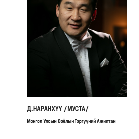
Д.НАРАНХҮҮ /МУСТА/
Монгол Улсын Соёлын Тэргүүний Ажилтан