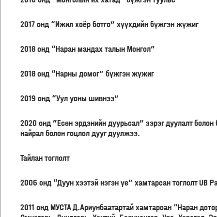
2017 онд “Ижил хоёр ботго” хүүхдийн бүжгэн жүжиг
2018 онд “Наран мандах талын Монгол”
2018 онд “Нарны домог” бүжгэн жүжиг
2019 онд “Уул усны шивнээ”
2020 онд ”Есөн эрдэнийн дуурьсал” зэрэг дуулалт болон
найрал болон гоцлол дууг дуулжээ.
Тайлан тоглолт
2006 онд “Дуун хээтэй нэгэн үе” хамтарсан тоглолт UB P
2011 онд МУСТА Д.Ариунбаатартай хамтарсан “Наран дото