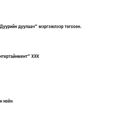
“Дуурийн дуулаач” мэргэжлээр төгссөн.
Интертайнмент” ХХК
н ноён