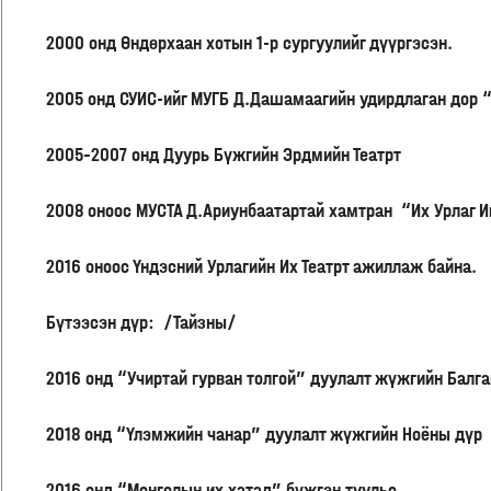
2000 онд Өндөрхаан хотын 1-р сургуулийг дүүргэсэн.
2005 онд СУИС-ийг МУГБ Д.Дашамаагийн удирдлаган дор 
2005-2007 онд Дуурь Бүжгийн Эрдмийн Театрт
2008 оноос МУСТА Д.Ариунбаатартай хамтран “Их Урлаг 
2016 оноос Үндэсний Урлагийн Их Театрт ажиллаж байна.
Бүтээсэн дүр: /Тайзны/
2016 онд “Учиртай гурван толгой” дуулалт жүжгийн Балга
2018 онд “Үлэмжийн чанар” дуулалт жүжгийн Ноёны дүр
2016 онд “Монголын их хатад” бүжгэн туульс