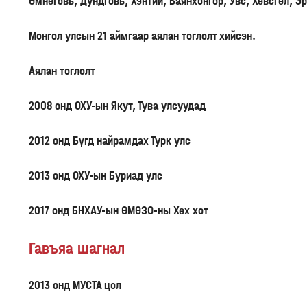
Өмнөговь, Дундговь, Хэнтий, Баянхонгор, Увс, Хөвсгөл, Э
Монгол улсын 21 аймгаар аялан тоглолт хийсэн.
Аялан тоглолт
2008 онд ОХУ-ын Якут, Тува улсуудад
2012 онд Бүгд найрамдах Турк улс
2013 онд ОХУ-ын Буриад улс
2017 онд БНХАУ-ын ӨМӨЗО-ны Хөх хот
Гавъяа шагнал
2013 онд МУСТА цол