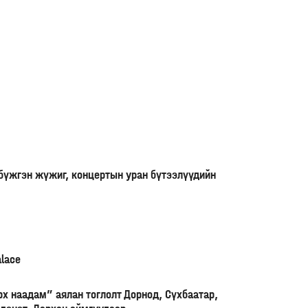
 бүжгэн жүжиг, концертын уран бүтээлүүдийн
alace
рх наадам” аялан тоглолт Дорнод, Сүхбаатар,