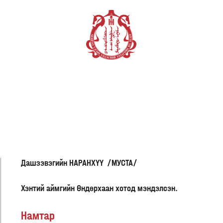
ХӨГЖИМ АНГИ
ӨВ СОЁЛ, УРАН БҮТЭЭЛ
Дашзэвэгийн НАРАНХҮҮ /МУСТА/
Хэнтий аймгийн Өндөрхаан хотод мэндэлсэн.
Намтар