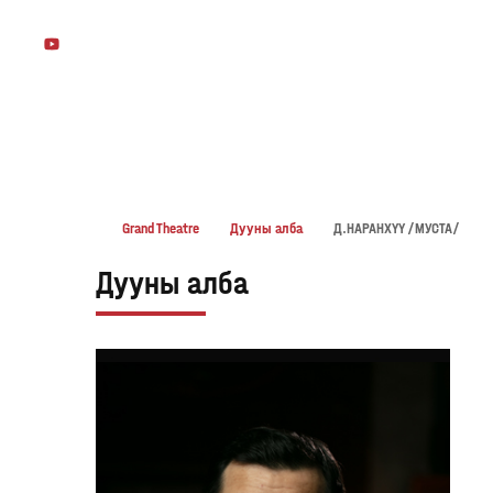
БИДНИЙ ТУХАЙ
ЗАХИРГАА
ДУУ АНГИ
БҮЖИГ АНГИ
Grand Theatre
Дууны алба
Д.НАРАНХҮҮ /МУСТА/
Дууны алба