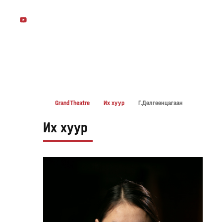
БИДНИЙ ТУХАЙ
ЗАХИРГАА
ДУУ АНГИ
БҮЖИГ АНГИ
Grand Theatre
Их хуур
Г.Дөлгөөнцагаан
Их хуур