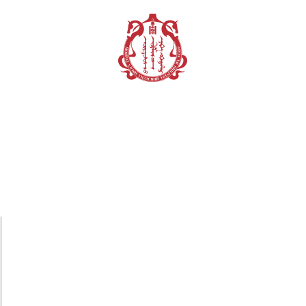
ХӨГЖИМ АНГИ
ӨВ СОЁЛ, УРАН БҮТЭЭЛ