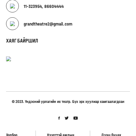
11-323954, 86604444
grandtheatre2@gmail.com
ХАЯГ БАЙРШИЛ
© 2023. Үндэсний урлагийн их театр. Бүх эрх хуулиар хамгаалагдсан
Холбоо
Нээлттэй ажлын
Дээш буцах