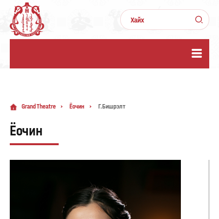
Grand Theatre
Ёочин
Г.Бишрэлт
Ёочин