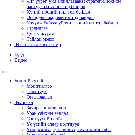
Чиг үүрэг, үйл ажиллагааны стратеги, зохион
байгуулалтын ил тод байдал
Хүний нөөцийн ил тод байдал
Өргөдөл гомдлын ил тод байдал
Үзүүлж байгаа үйлчилгээний ил тод байдал
Гэрчилгээ
Дүрэм журам
Тайлан мэдээ
Нээлттэй ажлын байр
Бүгд
Видео
Бидний тухай
Мэндчилгээ
Товч түүх
Он дараалал
Захиргаа
Захиргааны зөвлөл
Уран сайхны зөвлөл
Санхүүгийн алба
Үе үеийн алдар цолтнууд
Үйлдвэрлэл, үйлчилгээ, техникийн алба
Маркетингийн алба