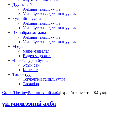
Дууны алба
Албаны танилцуулга
Уран бүтээлчид /танилцуулга/
Бүжгийн чуулга
Албаны танилцуулга
Уран бүтээлчид /танилцуулга/
Их найрал хөгжим
Албаны танилцуулга
Уран бүтээлчид /танилцуулга/
Мэдээ
мэдээ мэдээлэл
Видео мэдээлэл
Өв соёл, уран бүтээл
Урын сан
Контент
Тоглолтууд
Тоглолтын танилцуулга
Тасалбар
Grand Theatre
үйлчилгээний алба
Гэрлийн оператор Б.Сувдаа
үйлчилгээний алба