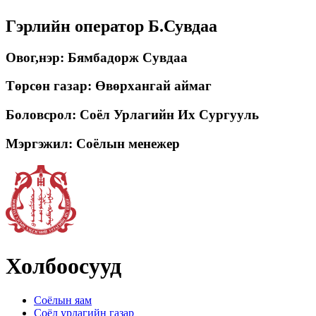
Гэрлийн оператор Б.Сувдаа
Овог,нэр: Бямбадорж Сувдаа
Төрсөн газар: Өвөрхангай аймаг
Боловсрол: Соёл Урлагийн Их Сургууль
Мэргэжил: Соёлын менежер
Холбоосууд
Соёлын яам
Соёл урлагийн газар