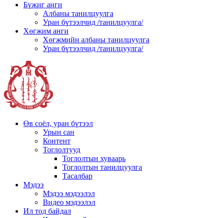
Бүжиг анги
Албаны танилцуулга
Уран бүтээлчид /танилцуулга/
Хөгжим анги
Хөгжмийн албаны танилцуулга
Уран бүтээлчид /танилцуулга/
Өв соёл, уран бүтээл
Урын сан
Контент
Тоглолтууд
Тоглолтын хуваарь
Тоглолтын танилцуулга
Тасалбар
Мэдээ
Мэдээ мэдээлэл
Видео мэдээлэл
Ил тод байдал