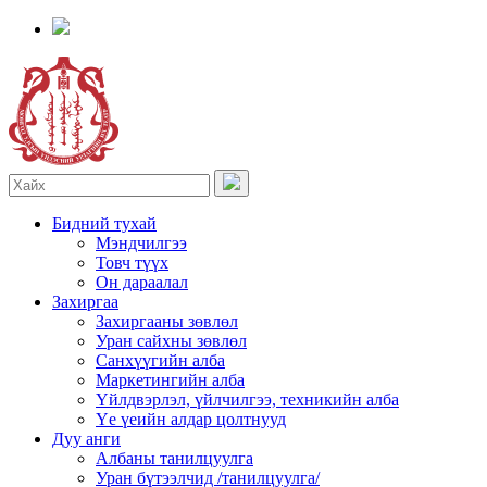
Бидний тухай
Мэндчилгээ
Товч түүх
Он дараалал
Захиргаа
Захиргааны зөвлөл
Уран сайхны зөвлөл
Санхүүгийн алба
Маркетингийн алба
Үйлдвэрлэл, үйлчилгээ, техникийн алба
Үе үеийн алдар цолтнууд
Дуу анги
Албаны танилцуулга
Уран бүтээлчид /танилцуулга/