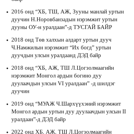
2016 онд “ХБ, ТШ, АЖ, Зууны манлай уртын
дуучин Н.Норовбанзадын нэрэмжит уртын
дууны ОУ-н уралдаан”-д ТУСГАЙ БАЙР
2018 онд Төв халхын алдарт уртын дууч
Ч.Намжилын нэрэмжит “Их богд” уртын
дуучдын улсын уралдаанд ДЭД байр
2018 онд “ХБ, АЖ, ТШ Л.Цогзолмаагийн
нэрэмжит Монгол ардын богино дуу
дуулаачдын улсын VI уралдаан” -д шилдэг
дуучин
2019 онд “МУАЖ Ч.Шархүүхэний нэрэмжит
Монгол ардын уртын дуу дуулаачдын улсын II
уралдаан”-д ДЭД байр
2022 онд ХБ. АЖ. ТШ Л.Цогзолмаагийн