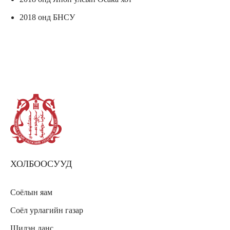
2018 онд БНСУ
ХОЛБООСУУД
Соёлын яам
Соёл урлагийн газар
Шилэн данс