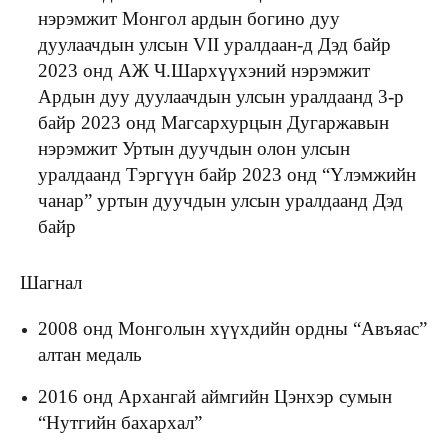
нэрэмжит Монгол ардын богино дуу
дуулаачдын улсын VII уралдаан-д Дэд байр
2023 онд АЖ Ч.Шархүүхэний нэрэмжит
Ардын дуу дуулаачдын улсын уралдаанд 3-р
байр 2023 онд Магсархурцын Дугаржавын
нэрэмжит Уртын дуучдын олон улсын
уралдаанд Тэргүүн байр 2023 онд “Үлэмжийн
чанар” уртын дуучдын улсын уралдаанд Дэд
байр
Шагнал
2008 онд Монголын хүүхдийн ордны “Авъяас”
алтан медаль
2016 онд Архангай аймгийн Цэнхэр сумын
“Нутгийн бахархал”