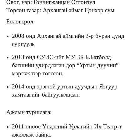
Овог, нэр: Гончигжанцан Отгонзул
Төрсөн газар: Архангай аймаг Цэнхэр сум
Боловсрол:
2008 онд Архангай аймгийн 3-р бүрэн дунд
сургууль
2013 онд СУИС-ийг МУГЖ Б.Батболд
багшийн удирдлаган дор “Уртын дуучин”
мэргэжлээр төгссөн.
2014 онд эрэгтэй уртын дуучдын Язгуур
хамтлагийг байгуулалцсан.
Ажлын туршлага:
2011 оноос Үндэсний Урлагийн Их Театр-т
ажиллаж байна.