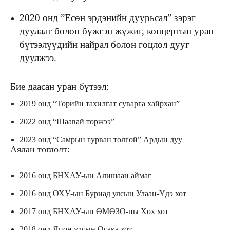
2020 онд ”Есөн эрдэнийн дуурьсал” зэрэг
дуулалт болон бүжгэн жүжиг, концертын уран
бүтээлүүдийн найрал болон гоцлол дууг
дуулжээ.
Бие даасан уран бүтээл:
2019 онд “Төрийн тахилгат суварга хайрхан”
2022 онд “Шаавай төржээ”
2023 онд “Самрын гурван толгой” Ардын дуу
Аялан тоглолт:
2016 онд БНХАУ-ын Алишаан аймаг
2016 онд ОХУ-ын Буриад улсын Улаан-Үдэ хот
2017 онд БНХАУ-ын ӨМӨЗО-ны Хөх хот
2018 онд Япон улсын Осака хот