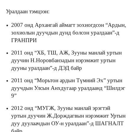
Уралдаан тэмцээн:
2007 онд Архангай аймагт зохиогдсон “Ардын,
зохиолын дуучдын дунд болсон уралдаан”-д
ГРАНПРИ
2011 онд “ХБ, ТШ, АЖ, Зууны манлай уртын
дуучин Н.Норовбанзадын нэрэмжит уртын
дууны уралдаан”-д ДЭД байр
2011 онд “Морьтон ардын Түмний Эх” уртын
дуучдын Улсын Анхдугаар уралдаанд “Шилдэг
9”
2012 онд “МУГЖ, Зууны манлай эрэгтэй
уртын дуучин Ж.Дорждагвын нэрэмжит Уртын
дуу дуулаачдын ОУ-н уралдаан”-д ШАГНАЛТ
байр