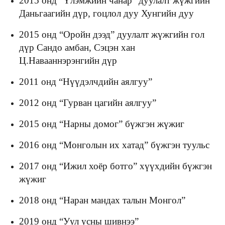
2015 онд “Үлэмжийн чанар” дуулалт жүжгийн
Даньгаагийн дүр, гоцлол дуу Хунгийн дуу
2015 онд “Oройн дээд” дуулалт жүжгийн гол
дүр Сандо амбан, Сэцэн хан
Ц.Навааннэрэнгийн дүр
2011 онд “Нүүдэлчдийн аялгуу”
2012 онд “Гурван цагийн аялгуу”
2015 онд “Нарны домог” бүжгэн жүжиг
2016 онд “Монголын их хатад” бүжгэн туульс
2017 онд “Ижил хоёр ботго” хүүхдийн бүжгэн
жүжиг
2018 онд “Наран мандах талын Монгол”
2019 онд “Уул усны шивнээ”