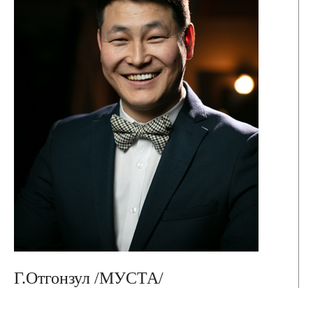
Г.Отгонзул /МУСТА/