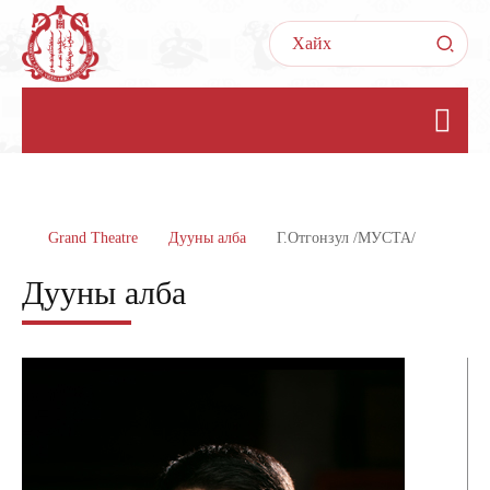
Grand Theatre
Дууны алба
Г.Отгонзул /МУСТА/
Дууны алба