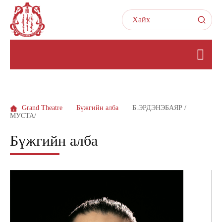
Grand Theatre
Бүжгийн алба
Б.ЭРДЭНЭБАЯР /
МУСТА/
Бүжгийн алба