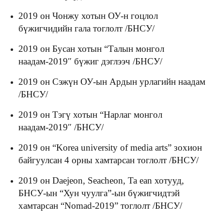
2019 он Чонжу хотын ОУ-н гоцлол
бүжигчидийн гала тоглолт /БНСУ/
2019 он Бусан хотын “Талын монгол
наадам-2019″ бүжиг дэглээч /БНСУ/
2019 он Сэжүн ОУ-ын Ардын урлагийн наадам
/БНСУ/
2019 он Тэгү хотын “Нарлаг монгол
наадам-2019″ /БНСУ/
2019 он “Korea university of media arts” зохион
байгуулсан 4 орны хамтарсан тоглолт /БНСУ/
2019 он Daejeon, Seacheon, Ta ean хотууд,
БНСУ-ын “Хун чуулга”-ын бүжигчидтэй
хамтарсан “Nomad-2019” тоглолт /БНСУ/