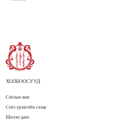
ХОЛБООСУУД
Соёлын яам
Соёл урлагийн газар
Шилэн данс