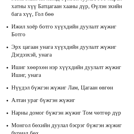
хатны хүү Батцагаан хааны дүр, Өүлэн эхийн
бага хүү, Гол бөө
Ижил хоёр ботго хүүхдийн дуулалт жүжиг
Ботго
Эрх цагаан унага хүүхдийн дуулалт жүжиг
Дэгдээхэй, унага
Ишиг хөөрхөн нэр хүүхдийн дуулалт жүжиг
Ишиг, унага
Нүүдэл бүжгэн жүжиг Лам, Цагаан өвгөн
Алтан ураг бүжгэн жүжиг
Нарны домог бүжгэн жүжиг Том чөтгөр дүр
Монгол бөхийн дуулал бэсрэг бүжгэн жүжиг
буриад бөх