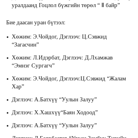
уралдаанд Гоцлол бүжгийн төрөл “ Ⅱ байр”
Бие даасан уран бүтээл:
Хөжим: Э.Чойдог, Дэглээч: Ц.Сэвжид
“Загасчин”
Хөжим: Л.Идэрбат, Дэглээч: Д.Лхамжав
“Эмнэг Сургагч”
Хөжим: Э.Чойдог, Дэглээч:Ц.Сэвжид “Жалам
Хар”
Дэглээч: А.Батхүү “Уулын Залуу”
Дэглээч: Х.Хашхүү“Баян Ходоод”
Дэглээч: А.Батхүү “Уулын Залуу”