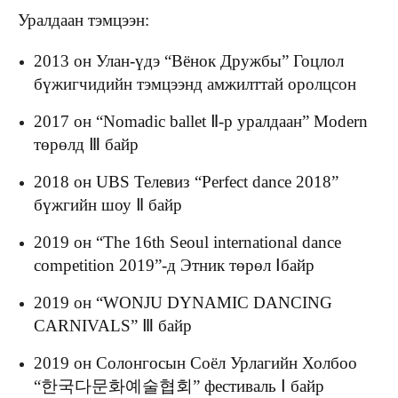
Уралдаан тэмцээн:
2013 он Улан-үдэ “Вёнок Дружбы” Гоцлол
бүжигчидийн тэмцээнд амжилттай оролцсон
2017 он “Nomadic ballet Ⅱ-р уралдаан” Modern
төрөлд Ⅲ байр
2018 он UBS Телевиз “Perfect dance 2018”
бүжгийн шоу Ⅱ байр
2019 он “The 16th Seoul international dance
сompetition 2019”-д Этник төрөл Ⅰбайр
2019 он “WONJU DYNAMIC DANCING
CARNIVALS” Ⅲ байр
2019 он Солонгосын Соёл Урлагийн Холбоо
“한국다문화예술협회” фестиваль Ⅰ байр