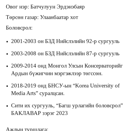
Овог нэр: Батчулуун Эрдэнэбаяр
Төрсөн газар: Улаанбаатар хот
Боловсрол:
2001-2003 он БЗД Нийслэлийн 92-р сургууль
2003-2008 он БЗД Нийслэлийн 87-р сургууль
2009-2014 онд Монгол Улсын Консерваторийг
Ардын бүжигчин мэргэжлээр төгссөн.
2018-2019 онд БНСУ-ын “Korea University of
Media Arts” суралцсан.
Сити их сургууль, “Багш урлагийн боловсрол”
БАКЛАВАР зэрэг 2023
Ажлын туршлага: