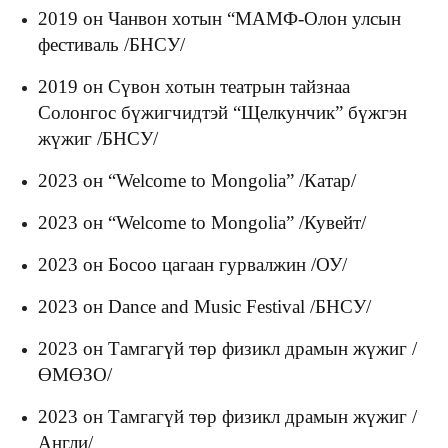
2019 он Чанвон хотын “МАМФ-Олон улсын
фестиваль /БНСУ/
2019 он Сүвон хотын театрын тайзнаа
Солонгос бүжигчидтэй “Щелкунчик” бүжгэн
жүжиг /БНСУ/
2023 он “Welcome to Mongolia” /Катар/
2023 он “Welcome to Mongolia” /Кувейт/
2023 он Босоо цагаан гурвалжин /ОУ/
2023 он Dance and Music Festival /БНСУ/
2023 он Тамгагүй төр физикл драмын жүжиг /
ӨМӨЗО/
2023 он Тамгагүй төр физикл драмын жүжиг /
Англи/