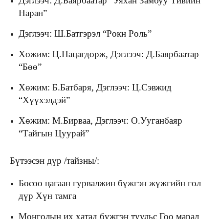
Дэглээч: Д.Баярбаатар “Уяхан Замбуу Тивийн
Наран”
Дэглээч: Ш.Батгэрэл “Рокн Роль”
Хөжим: Ц.Нацагдорж, Дэглээч: Д.Баярбаатар
“Бөө”
Хөжим: Б.Батбаря, Дэглээч: Ц.Сэвжид
“Хүүхэлдэй”
Хөжим: М.Бирваа, Дэглээч: О.Ууганбаяр
“Тайгын Цуурай”
Бүтээсэн дүр /тайзны/:
Босоо цагаан гурвалжин бүжгэн жүжгийн гол
дүр Хүн тамга
Монголын их хатад бүжгэн туульс Гоо марал