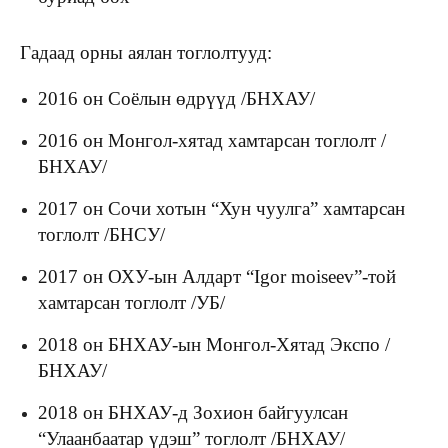
Гадаад орны аялан тоглолтууд:
2016 он Соёлын өдрүүд /БНХАУ/
2016 он Монгол-хятад хамтарсан тоглолт /
БНХАУ/
2017 он Сочи хотын “Хун чуулга” хамтарсан
тоглолт /БНСУ/
2017 он ОХУ-ын Алдарт “Igor moiseev”-той
хамтарсан тоглолт /УБ/
2018 он БНХАУ-ын Монгол-Хятад Экспо /
БНХАУ/
2018 он БНХАУ-д Зохион байгуулсан
“Улаанбаатар үдэш” тоглолт /БНХАУ/