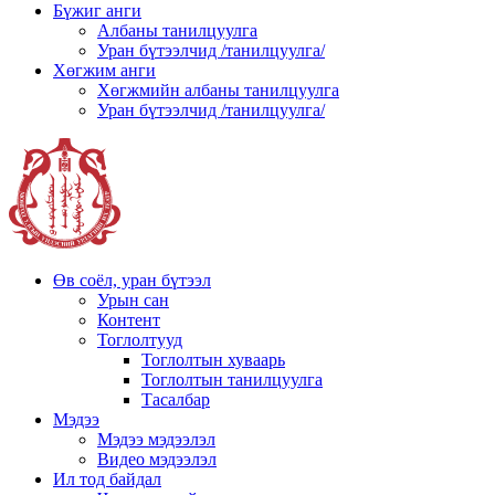
Бүжиг анги
Албаны танилцуулга
Уран бүтээлчид /танилцуулга/
Хөгжим анги
Хөгжмийн албаны танилцуулга
Уран бүтээлчид /танилцуулга/
Өв соёл, уран бүтээл
Урын сан
Контент
Тоглолтууд
Тоглолтын хуваарь
Тоглолтын танилцуулга
Тасалбар
Мэдээ
Мэдээ мэдээлэл
Видео мэдээлэл
Ил тод байдал