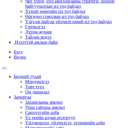
Чиг үүрэг, үйл ажиллагааны стратеги, зохион
байгуулалтын ил тод байдал
Хүний нөөцийн ил тод байдал
Өргөдөл гомдлын ил тод байдал
Үзүүлж байгаа үйлчилгээний ил тод байдал
Гэрчилгээ
Дүрэм журам
Тайлан мэдээ
Нээлттэй ажлын байр
Бүгд
Видео
Бидний тухай
Мэндчилгээ
Товч түүх
Он дараалал
Захиргаа
Захиргааны зөвлөл
Уран сайхны зөвлөл
Санхүүгийн алба
Үе үеийн алдар цолтнууд
Үйлдвэрлэл, үйлчилгээ, техникийн алба
Маркетингийн алба