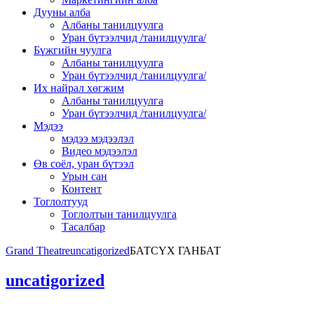
Дууны алба
Албаны танилцуулга
Уран бүтээлчид /танилцуулга/
Бүжгийн чуулга
Албаны танилцуулга
Уран бүтээлчид /танилцуулга/
Их найрал хөгжим
Албаны танилцуулга
Уран бүтээлчид /танилцуулга/
Мэдээ
мэдээ мэдээлэл
Видео мэдээлэл
Өв соёл, уран бүтээл
Урын сан
Контент
Тоглолтууд
Тоглолтын танилцуулга
Тасалбар
Grand Theatre
uncatigorized
БАТСҮХ ГАНБАТ
uncatigorized