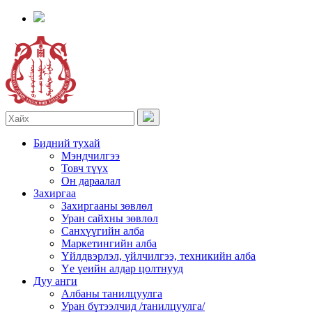
Бидний тухай
Мэндчилгээ
Товч түүх
Он дараалал
Захиргаа
Захиргааны зөвлөл
Уран сайхны зөвлөл
Санхүүгийн алба
Маркетингийн алба
Үйлдвэрлэл, үйлчилгээ, техникийн алба
Үе үеийн алдар цолтнууд
Дуу анги
Албаны танилцуулга
Уран бүтээлчид /танилцуулга/