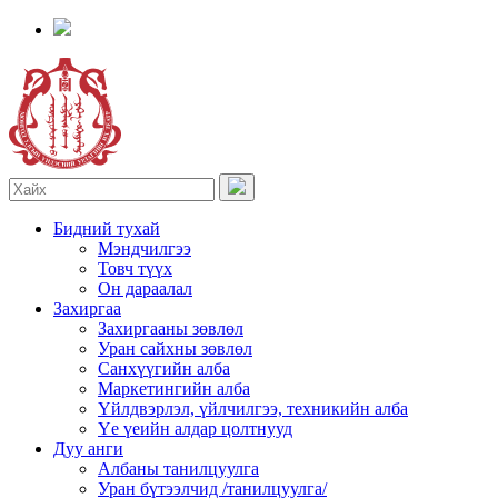
Бидний тухай
Мэндчилгээ
Товч түүх
Он дараалал
Захиргаа
Захиргааны зөвлөл
Уран сайхны зөвлөл
Санхүүгийн алба
Маркетингийн алба
Үйлдвэрлэл, үйлчилгээ, техникийн алба
Үе үеийн алдар цолтнууд
Дуу анги
Албаны танилцуулга
Уран бүтээлчид /танилцуулга/