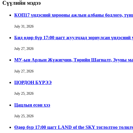
Сүүлийн мэдээ
КОП17 үндэсний хорооны ажлын албаны бодлого, тү
July 31, 2026
Бид өдөр бүр 17:00 цагт жуулчдад зориулсан үндэсний
July 27, 2026
МУ-ын Ардын Жүжигчин, Төрийн Шагналт, Зууны ман
July 27, 2026
ЦОРДОН БҮРЭЭ
July 25, 2026
Цацлын есөн хээ
July 25, 2026
Өдөр бүр 17:00 цагт LAND of the SKY тоглолтоо толил