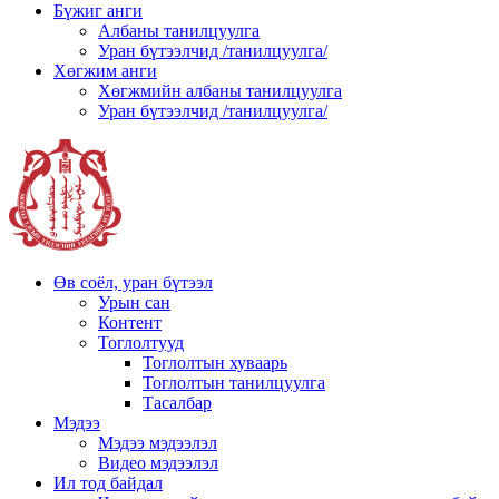
Бүжиг анги
Албаны танилцуулга
Уран бүтээлчид /танилцуулга/
Хөгжим анги
Хөгжмийн албаны танилцуулга
Уран бүтээлчид /танилцуулга/
Өв соёл, уран бүтээл
Урын сан
Контент
Тоглолтууд
Тоглолтын хуваарь
Тоглолтын танилцуулга
Тасалбар
Мэдээ
Мэдээ мэдээлэл
Видео мэдээлэл
Ил тод байдал