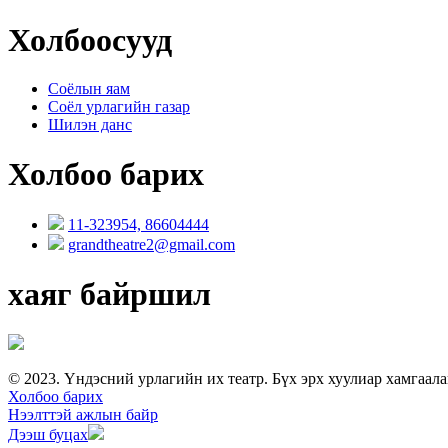
Холбоосууд
Соёлын яам
Соёл урлагийн газар
Шилэн данс
Холбоо барих
11-323954, 86604444
grandtheatre2@gmail.com
хаяг байршил
© 2023. Үндэсний урлагийн их театр. Бүх эрх хуулиар хамгаала
Холбоо барих
Нээлттэй ажлын байр
Дээш буцах