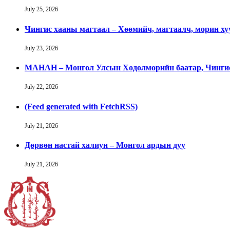
July 25, 2026
Чингис хааны магтаал – Хөөмийч, магтаалч, морин х
July 23, 2026
МАНАН – Монгол Улсын Хөдөлмөрийн баатар, Чингис 
July 22, 2026
(Feed generated with FetchRSS)
July 21, 2026
Дөрвөн настай халиун – Монгол ардын дуу
July 21, 2026