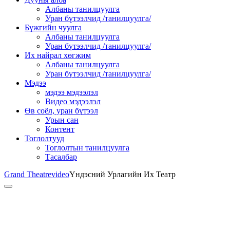
Албаны танилцуулга
Уран бүтээлчид /танилцуулга/
Бүжгийн чуулга
Албаны танилцуулга
Уран бүтээлчид /танилцуулга/
Их найрал хөгжим
Албаны танилцуулга
Уран бүтээлчид /танилцуулга/
Мэдээ
мэдээ мэдээлэл
Видео мэдээлэл
Өв соёл, уран бүтээл
Урын сан
Контент
Тоглолтууд
Тоглолтын танилцуулга
Тасалбар
Grand Theatre
video
Үндэсний Урлагийн Их Театр