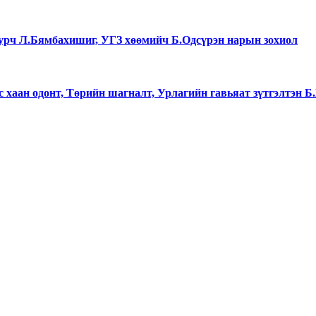
уурч Л.Бямбахишиг, УГЗ хөөмийч Б.Одсүрэн нарын зохиол
хаан одонт, Төрийн шагналт, Урлагийн гавьяат зүтгэлтэн 