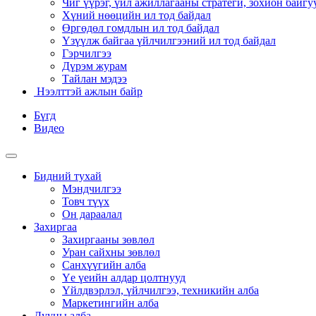
Чиг үүрэг, үйл ажиллагааны стратеги, зохион байгу
Хүний нөөцийн ил тод байдал
Өргөдөл гомдлын ил тод байдал
Үзүүлж байгаа үйлчилгээний ил тод байдал
Гэрчилгээ
Дүрэм журам
Тайлан мэдээ
Нээлттэй ажлын байр
Бүгд
Видео
Бидний тухай
Мэндчилгээ
Товч түүх
Он дараалал
Захиргаа
Захиргааны зөвлөл
Уран сайхны зөвлөл
Санхүүгийн алба
Үе үеийн алдар цолтнууд
Үйлдвэрлэл, үйлчилгээ, техникийн алба
Маркетингийн алба
Дууны алба