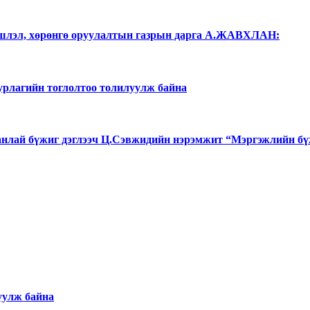
ншлэл, хөрөнгө оруулалтын газрын дарга А.ЖАВХЛАН:
 урлагийн тоглолтоо толилуулж байна
лай бүжиг дэглээч Ц.Сэвжидийн нэрэмжит “Мэргэжлийн бү
уулж байна