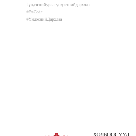
#үндэснийурлагүндэстнийдархлаа
#ӨвСоёл
#ҮндэснийДархлаа
ХОЛБООСУУД