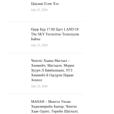
Цацлын Есөн Хээ
July 25, 2026
Өдөр Бүр 17:00 Цагт LAND Of
The SKY Тоглолтоо Толилуулж
Байна
July 25, 2026
Чингис Хааны Магтаал –
Хөөмийч, Магтаалч, Морин
Хуурч Л.Бямбахишиг, УГЗ
Хөөмийч Б.Одсүрэн Нарын
Зохиол
July 23, 2026
МАНАН – Монгол Улсын
Хөдөлмөрийн Баатар, Чингис
Хаан Одонт, Төрийн Шагналт,