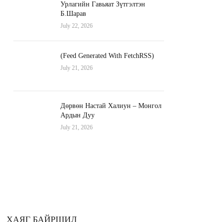
Урлагийн Гавьяат Зүтгэлтэн
Б.Шарав
July 22, 2026
(Feed Generated With FetchRSS)
July 21, 2026
Дөрвөн Настай Халиун – Монгол
Ардын Дуу
July 21, 2026
ХАЯГ БАЙРШИЛ