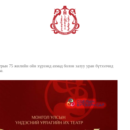
Г
ХӨГЖИМ
ӨВ СОЁЛ, УРАН
АНГИ
БҮТЭЭЛ
рын 75 жилийн ойн хүрээнд ахмад болон залуу уран бүтээлчид
а.