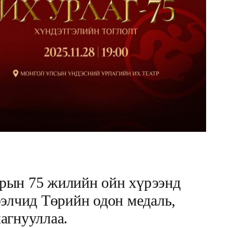
рын 75 жилийн ойн хүрээнд
ээлчид Төрийн одон медаль,
агнууллаа.