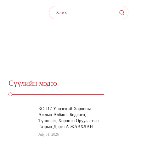
МЭД
ИЛ ТОД
НЭЭЛТТЭЙ
ЭЭ
БАЙДАЛ
АЖЛЫН БАЙР
Сүүлийн мэдээ
КОП17 Үндэсний Хорооны
Ажлын Албаны Бодлого,
Түншлэл, Хөрөнгө Оруулалтын
Газрын Дарга А.ЖАВХЛАН:
July 31, 2026