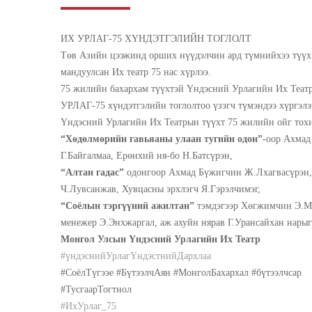
ИХ УРЛАГ-75 ХҮНДЭТГЭЛИЙН ТОГЛОЛТ
Төв Азийн цээжинд орших нүүдэлчин ард түмнийхээ түүх 
мандуулсан Их театр 75 нас хүрлээ.
75 жилийн бахархам түүхтэй Үндэсний Урлагийн Их Театр
УРЛАГ-75 хүндэтгэлийн тоглолтоо үзэгч түмэндээ хүргэлэ
Үндэсний Урлагийн Их Театрын түүхт 75 жилийн ойг тох
“Хөдөлмөрийн гавьяаны улаан тугийн одон”-
оор Ахмад
Г.Байгалмаа, Ерөнхий ня-бо Н.Батсүрэн,
“Алтан гадас”
одонгоор Ахмад Бүжигчин Ж.Лхагвасүрэн, 
Ч.Лувсанжав, Хувцасны эрхлэгч Я.Гэрэлчимэг,
“Соёлын тэргүүний ажилтан”
тэмдэгээр Хөгжимчин Э.Мө
менежер Э.Энхжаргал, аж ахуйн нярав Г.Урансайхан нарыг
Монгол Улсын Үндэсний Урлагийн Их Театр
#үндэснийУрлагҮндэстнийДархлаа
#СоёлТүгээе #БүтээлчАян #МонголБахархал #бүтээлчсар
#ТусгаарТогтнол
#ИхУрлаг_75