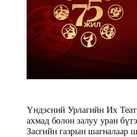
Үндэсний Урлагийн Их Теат
ахмад болон залуу уран бүт
Засгийн газрын шагналаар ш