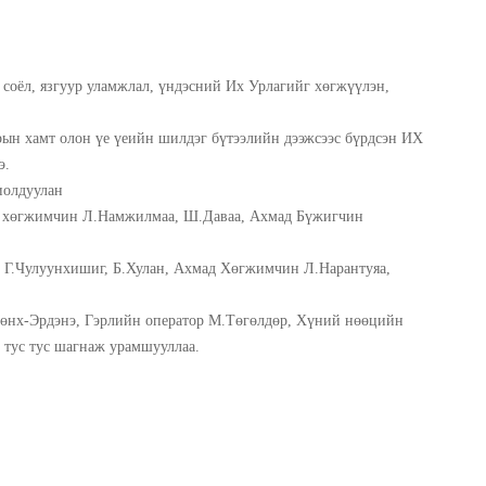
соёл, язгуур уламжлал, үндэсний Их Урлагийг хөгжүүлэн,
ын хамт олон үе үеийн шилдэг бүтээлийн дээжсээс бүрдсэн ИХ
э.
иолдуулан
 хөгжимчин Л.Намжилмаа, Ш.Даваа, Ахмад Бүжигчин
Г.Чулуунхишиг, Б.Хулан, Ахмад Хөгжимчин Л.Нарантуяа,
нх-Эрдэнэ, Гэрлийн оператор М.Төгөлдөр, Хүний нөөцийн
 тус тус шагнаж урамшууллаа.