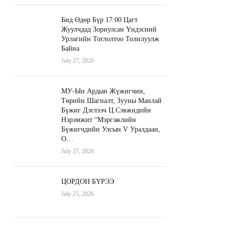
Бид Өдөр Бүр 17:00 Цагт
Жуулчдад Зориулсан Үндэсний
Урлагийн Тоглолтоо Толилуулж
Байна
July 27, 2026
МУ-Ын Ардын Жүжигчин,
Төрийн Шагналт, Зууны Манлай
Бүжиг Дэглээч Ц.Сэвжидийн
Нэрэмжит “Мэргэжлийн
Бүжигчдийн Улсын V Уралдаан,
О…
July 27, 2026
ЦОРДОН БҮРЭЭ
July 25, 2026