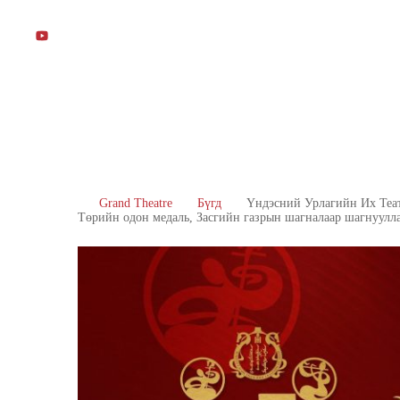
БИДНИЙ
ЗАХИРГ
ДУУ
БҮЖИ
ТУХАЙ
АА
АНГИ
АНГИ
Grand Theatre
Бүгд
Үндэсний Урлагийн Их Теат
Төрийн одон медаль, Засгийн газрын шагналаар шагнуулла