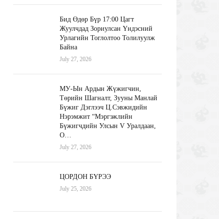
Бид Өдөр Бүр 17:00 Цагт
Жуулчдад Зориулсан Үндэсний
Урлагийн Тоглолтоо Толилуулж
Байна
July 27, 2026
МУ-Ын Ардын Жүжигчин,
Төрийн Шагналт, Зууны Манлай
Бүжиг Дэглээч Ц.Сэвжидийн
Нэрэмжит “Мэргэжлийн
Бүжигчдийн Улсын V Уралдаан,
О…
July 27, 2026
ЦОРДОН БҮРЭЭ
July 25, 2026