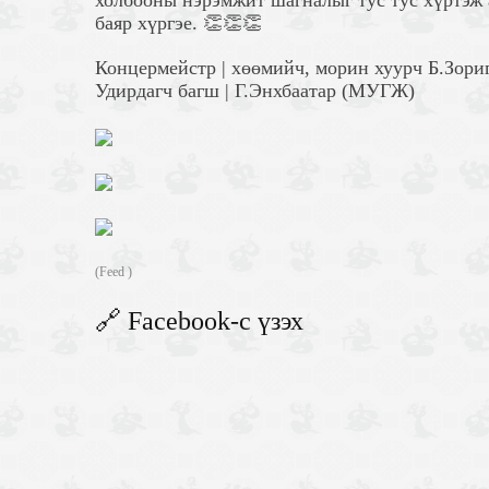
холбооны нэрэмжит шагналыг тус тус хүртэж 
баяр хүргэе. 👏👏👏
Концермейстр | хөөмийч, морин хуурч Б.Зори
Удирдагч багш | Г.Энхбаатар (МУГЖ)
(Feed )
🔗 Facebook-с үзэх