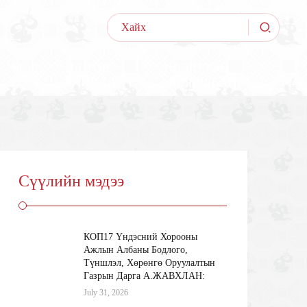
МЭД
ИЛ ТОД
НЭЭЛТТЭЙ
ЭЭ
БАЙДАЛ
АЖЛЫН БАЙР
Сүүлийн мэдээ
КОП17 Үндэсний Хорооны
Ажлын Албаны Бодлого,
Түншлэл, Хөрөнгө Оруулалтын
Газрын Дарга А.ЖАВХЛАН:
July 31, 2026