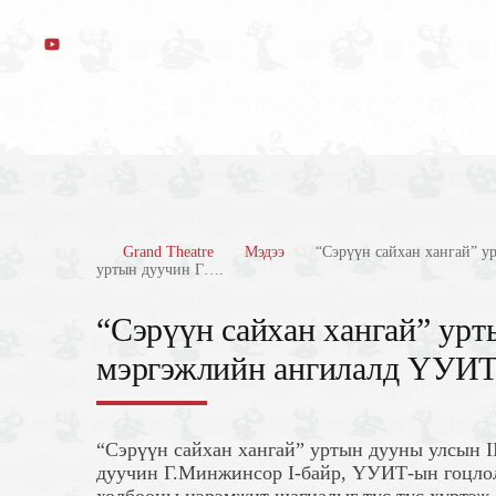
БИДНИЙ
ЗАХИРГ
ДУУ
БҮЖИ
ТУХАЙ
АА
АНГИ
АНГИ
Grand Theatre
Мэдээ
“Сэрүүн сайхан хангай” 
уртын дуучин Г….
“Сэрүүн сайхан хангай” урт
мэргэжлийн ангилалд ҮУИТ
“Сэрүүн сайхан хангай” уртын дууны улсын 
дуучин Г.Минжинсор I-байр, ҮУИТ-ын гоцло