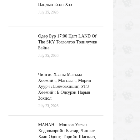
Цацлын Есөн Хээ
July 25, 2026
Өдөр Бүр 17:00 Цагт LAND Of
The SKY Тоглолтоо Толилуулж
Байна
July 25, 2026
Чингис Хааны Магтаал –
Хөөмийч, Магтаалч, Морин
Хуурч Л.Бямбахишиг, УГЗ
Хөөмийч Б.Одсүрэн Нарын
Зохиол
July 23, 2026
МАНАН – Монгол Улсын
Хөдөлмөрийн Баатар, Чингис
Хаан Одонт, Төрийн Шагналт,