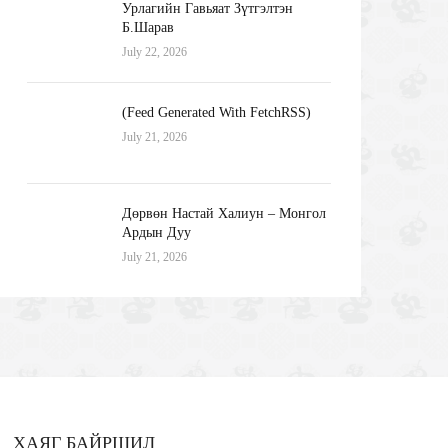
Урлагийн Гавьяат Зүтгэлтэн
Б.Шарав
July 22, 2026
(Feed Generated With FetchRSS)
July 21, 2026
Дөрвөн Настай Халиун – Монгол
Ардын Дуу
July 21, 2026
ХАЯГ БАЙРШИЛ