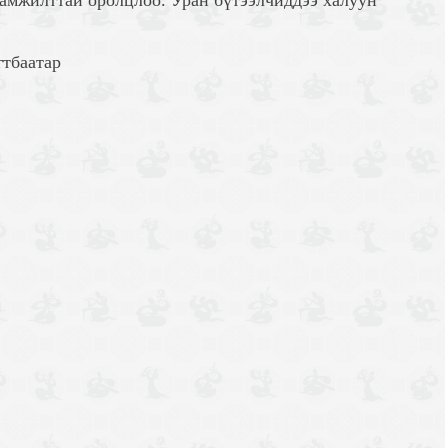
амжилттай оролцлоо. Уран бүтээлчиддээ халуун
гтбаатар