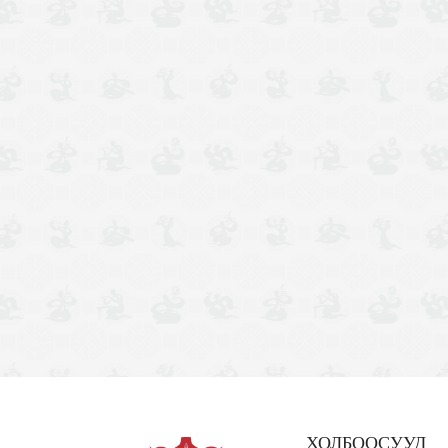
ХОЛБООСУУД