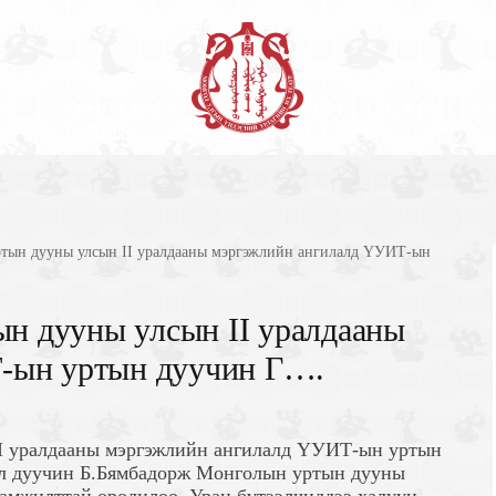
Г
ХӨГЖИМ
ӨВ СОЁЛ, УРАН
АНГИ
БҮТЭЭЛ
уртын дууны улсын II уралдааны мэргэжлийн ангилалд ҮУИТ-ын
ын дууны улсын II уралдааны
-ын уртын дуучин Г….
II уралдааны мэргэжлийн ангилалд ҮУИТ-ын уртын
л дуучин Б.Бямбадорж Монголын уртын дууны