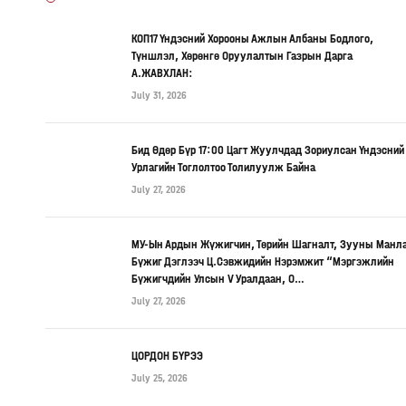
КОП17 Үндэсний Хорооны Ажлын Албаны Бодлого,
Түншлэл, Хөрөнгө Оруулалтын Газрын Дарга
А.ЖАВХЛАН:
July 31, 2026
Бид Өдөр Бүр 17:00 Цагт Жуулчдад Зориулсан Үндэсний
Урлагийн Тоглолтоо Толилуулж Байна
July 27, 2026
МУ-Ын Ардын Жүжигчин, Төрийн Шагналт, Зууны Манл
Бүжиг Дэглээч Ц.Сэвжидийн Нэрэмжит “Мэргэжлийн
Бүжигчдийн Улсын V Уралдаан, О…
July 27, 2026
ЦОРДОН БҮРЭЭ
July 25, 2026