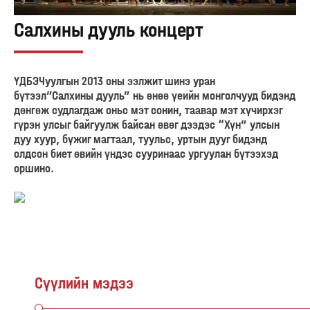
Салхины дууль концерт
ҮДБЭЧуулгын 2013 оны ээлжит шинэ уран
бүтээл”Салхины дууль” нь өнөө үеийн монголчууд бидэнд
дөнгөж судлагдаж оньс мэт сонин, таавар мэт хүчирхэг
гүрэн улсыг байгуулж байсан өвөг дээдэс “Хүн” улсын
дуу хуур, бүжиг магтаал, туульс, уртын дууг бидэнд
олдсон биет өвийн үндэс сууринаас ургуулан бүтээхэд
оршино.
Сүүлийн мэдээ