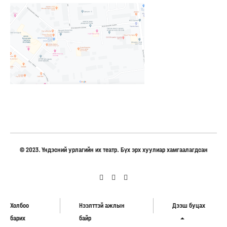
© 2023. Үндэсний урлагийн их театр. Бүх эрх хуулиар хамгаалагдсан
Холбоо
Нээлттэй ажлын
Дээш буцах
барих
байр