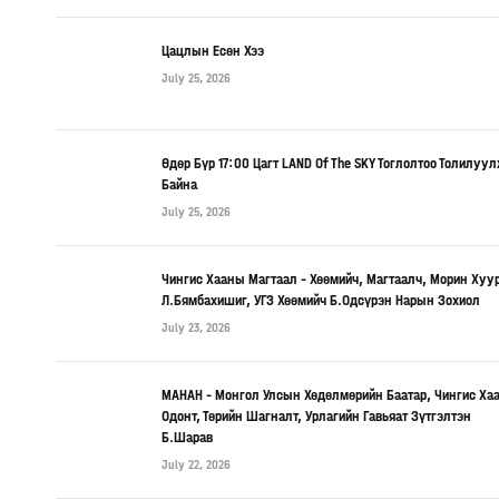
Цацлын Есөн Хээ
July 25, 2026
Өдөр Бүр 17:00 Цагт LAND Of The SKY Тоглолтоо Толилуу
Байна
July 25, 2026
Чингис Хааны Магтаал – Хөөмийч, Магтаалч, Морин Хуу
Л.Бямбахишиг, УГЗ Хөөмийч Б.Одсүрэн Нарын Зохиол
July 23, 2026
МАНАН – Монгол Улсын Хөдөлмөрийн Баатар, Чингис Ха
Одонт, Төрийн Шагналт, Урлагийн Гавьяат Зүтгэлтэн
Б.Шарав
July 22, 2026