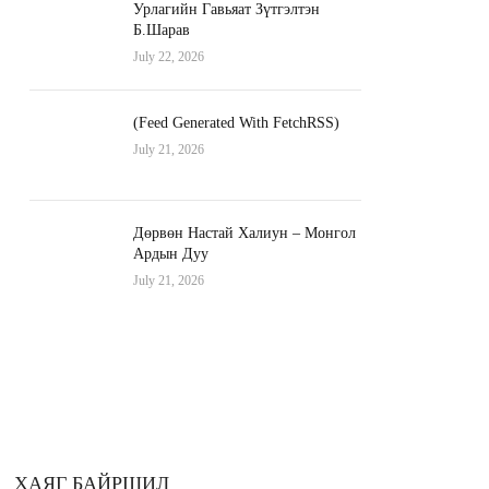
Урлагийн Гавьяат Зүтгэлтэн
Б.Шарав
July 22, 2026
(Feed Generated With FetchRSS)
July 21, 2026
Дөрвөн Настай Халиун – Монгол
Ардын Дуу
July 21, 2026
ХАЯГ БАЙРШИЛ