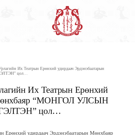
Г
ХӨГЖИМ
ӨВ СОЁЛ, УРАН
АНГИ
БҮТЭЭЛ
рлагийн Их Театрын Ерөнхий удирдаач Эрдэнэбаатарын
ГЭЛТЭН” цол…
лагийн Их Театрын Ерөнхий
 Мөнхбаяр “МОНГОЛ УЛСЫН
ГЭЛТЭН” цол…
н Ерөнхий удирдаач Эрдэнэбаатарын Мөнхбаяр