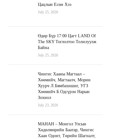
Цацлын Есөн Хээ
July 25, 2026
Өдөр Бүр 17:00 Цагт LAND Of
The SKY Тоглолтоо Толилуулж
Байна
July 25, 2026
Чингис Хааны Магтаал –
Хөөмийч, Магтаалч, Морин
Хуурч Л.Бямбахишиг, УГЗ
Хөөмийч Б.Одсүрэн Нарын
Зохиол
July 23, 2026
МАНАН – Монгол Улсын
Хөдөлмөрийн Баатар, Чингис
Хаан Одонт, Төрийн Шагналт,