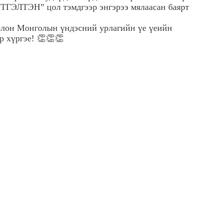
ТЭН” цол тэмдгээр энгэрээ мялаасан баярт
олон Монголын үндэсний урлагийн үе үеийн
р хүргэе! 👏👏👏