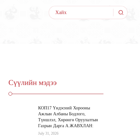
МЭД
ИЛ ТОД
НЭЭЛТТЭЙ
ЭЭ
БАЙДАЛ
АЖЛЫН БАЙР
Сүүлийн мэдээ
КОП17 Үндэсний Хорооны
Ажлын Албаны Бодлого,
Түншлэл, Хөрөнгө Оруулалтын
Газрын Дарга А.ЖАВХЛАН:
July 31, 2026