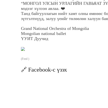
“МОНГОЛ УЛСЫН УРЛАГИЙН ГАВЬЯАТ ЗҮТГЭЛ
мэдээг хүлээн авлаа. ❤️
Танд байгууллагын нийт хамт олны өмнөөс б
зүтгэлтнүүд, залуу үеийг төлөөлөн халуун бая
Grand National Orchestra of Mongolia
Mongolian national ballet
ҮУИТ Дуучид
(Feed )
🔗 Facebook-с үзэх