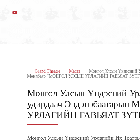
БИДНИЙ
ЗАХИРГ
ДУУ
БҮЖИ
ТУХАЙ
АА
АНГИ
АНГИ
Grand Theatre
Мэдээ
Монгол Улсын Үндэсний У
Мөнхбаяр “МОНГОЛ УЛСЫН УРЛАГИЙН ГАВЬЯАТ ЗҮТ
Монгол Улсын Үндэсний Ур
удирдаач Эрдэнэбаатарын
УРЛАГИЙН ГАВЬЯАТ ЗҮТ
Монгол Улсын Үндэсний Урлагийн Их Театры