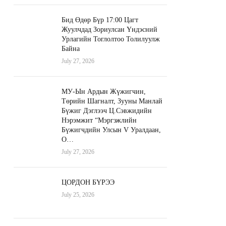
Бид Өдөр Бүр 17:00 Цагт
Жуулчдад Зориулсан Үндэсний
Урлагийн Тоглолтоо Толилуулж
Байна
July 27, 2026
МУ-Ын Ардын Жүжигчин,
Төрийн Шагналт, Зууны Манлай
Бүжиг Дэглээч Ц.Сэвжидийн
Нэрэмжит “Мэргэжлийн
Бүжигчдийн Улсын V Уралдаан,
О…
July 27, 2026
ЦОРДОН БҮРЭЭ
July 25, 2026