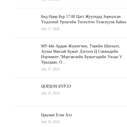
Бид Өдөр Бүр 17:00 Цагт Жуулчдад Зориулсан
Үндэсний Урлагийн Тоглолтоо Толилуулж Байна
July 27, 2026
МУ-Ын Ардын Жүжигчин, Төрийн Шагналт,
Зууны Манлай Бүжиг Дэглээч Ц.Сэвжидийн
Нэрэмжит “Мэргэжлийн Бүжигчдийн Улсын V
Уралдаан, О…
July 27, 2026
ЦОРДОН БҮРЭЭ
July 25, 2026
Цацлын Есөн Хээ
July 25, 2026