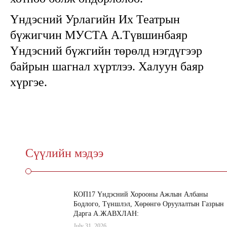
Үндэсний Урлагийн Их Театрын
бүжигчин МУСТА А.Түвшинбаяр
Үндэсний бүжгийн төрөлд нэгдүгээр
байрын шагнал хүртлээ. Халуун баяр
хүргэе.
Сүүлийн мэдээ
КОП17 Үндэсний Хорооны Ажлын Албаны
Бодлого, Түншлэл, Хөрөнгө Оруулалтын Газрын
Дарга А.ЖАВХЛАН:
July 31, 2026