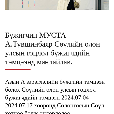
Бүжигчин МУСТА
А.Түвшинбаяр Сөүлийн олон
улсын гоцлол бүжигчдийн
тэмцээнд манлайлав.
Азын А зэрэглэлийн бүжгийн тэмцээн
болох Сөүлийн олон улсын гоцлол
бүжигчдийн тэмцээн 2024.07.04-
2024.07.17 хооронд Солонгосын Сөүл
хотноо болж өндөрлөлөө.