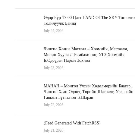
Өдөр Бүр 17:00 Цагт LAND Of The SKY Тоглолто
Толилуулж Байна
July 25, 2026
Чингис Хааны Магтаал – Хөөмийч, Магтаалч,
Морин Хуурч Л.Бямбахишиг, УГЗ Хөөмийч
Б.Одсүрэн Нарын Зохиол
July 23, 2026
МАНАН – Монгол Улсын Хөдөлмөрийн Баатар,
Чингис Хаан Одонт, Төрийн Шагналт, Урлагийн
Гавьяат Зүтгэлтэн Б.Шарав
July 22, 2026
(Feed Generated With FetchRSS)
July 21, 2026