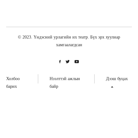
© 2023. Үндэсний урлагийн их театр. Бүх эрх хуулиар
хамгаалагдсан
Холбоо
Нээлттэй ажлын
Дээш буцах
барих
байр