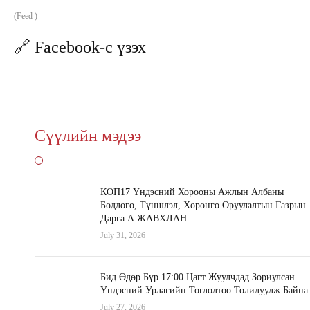
(Feed )
🔗 Facebook-с үзэх
Сүүлийн мэдээ
КОП17 Үндэсний Хорооны Ажлын Албаны
Бодлого, Түншлэл, Хөрөнгө Оруулалтын Газрын
Дарга А.ЖАВХЛАН:
July 31, 2026
Бид Өдөр Бүр 17:00 Цагт Жуулчдад Зориулсан
Үндэсний Урлагийн Тоглолтоо Толилуулж Байна
July 27, 2026