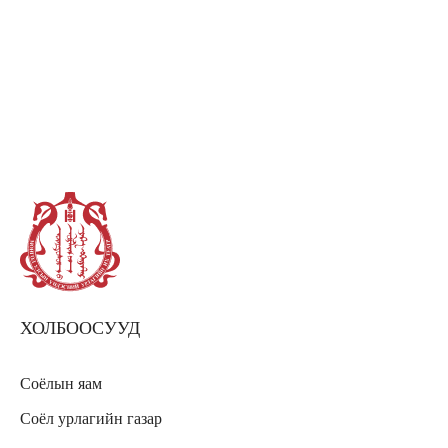
ХОЛБООСУУД
Соёлын яам
Соёл урлагийн газар