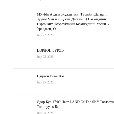
МУ-Ын Ардын Жүжигчин, Төрийн Шагналт,
Зууны Манлай Бүжиг Дэглээч Ц.Сэвжидийн
Нэрэмжит “Мэргэжлийн Бүжигчдийн Улсын V
Уралдаан, О…
July 27, 2026
ЦОРДОН БҮРЭЭ
July 25, 2026
Цацлын Есөн Хээ
July 25, 2026
Өдөр Бүр 17:00 Цагт LAND Of The SKY Тоглолто
Толилуулж Байна
July 25, 2026