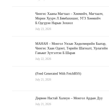
Чингис Хааны Магтаал – Хөөмийч, Магтаалч,
Морин Хуурч Л.Бямбахишиг, УГЗ Хөөмийч
Б.Одсүрэн Нарын Зохиол
July 23, 2026
МАНАН – Монгол Улсын Хөдөлмөрийн Баатар,
Чингис Хаан Одонт, Төрийн Шагналт, Урлагийн
Гавьяат Зүтгэлтэн Б.Шарав
July 22, 2026
(Feed Generated With FetchRSS)
July 21, 2026
Дөрвөн Настай Халиун – Монгол Ардын Дуу
July 21, 2026