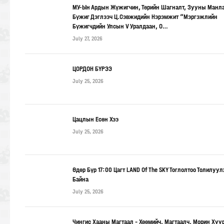
МУ-Ын Ардын Жүжигчин, Төрийн Шагналт, Зууны Манл
Бүжиг Дэглээч Ц.Сэвжидийн Нэрэмжит “Мэргэжлийн
Бүжигчдийн Улсын V Уралдаан, О…
July 27, 2026
ЦОРДОН БҮРЭЭ
July 25, 2026
Цацлын Есөн Хээ
July 25, 2026
Өдөр Бүр 17:00 Цагт LAND Of The SKY Тоглолтоо Толилуу
Байна
July 25, 2026
Чингис Хааны Магтаал – Хөөмийч, Магтаалч, Морин Хуу