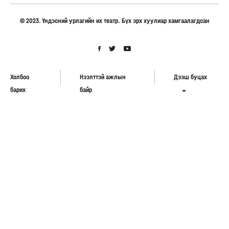
© 2023. Үндэсний урлагийн их театр. Бүх эрх хуулиар хамгаалагдсан
Холбоо
Нээлттэй ажлын
Дээш буцах
барих
байр