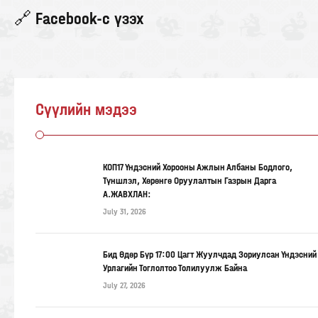
🔗 Facebook-с үзэх
Сүүлийн мэдээ
КОП17 Үндэсний Хорооны Ажлын Албаны Бодлого,
Түншлэл, Хөрөнгө Оруулалтын Газрын Дарга
А.ЖАВХЛАН:
July 31, 2026
Бид Өдөр Бүр 17:00 Цагт Жуулчдад Зориулсан Үндэсний
Урлагийн Тоглолтоо Толилуулж Байна
July 27, 2026