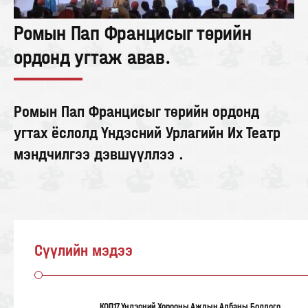
Ромын Пап Францисыг төрийн
ордонд угтаж авав.
Ромын Пап Францисыг төрийн ордонд
угтах ёслолд Үндэсний Урлагийн Их Театр
мэндчилгээ дэвшүүллээ .
Сүүлийн мэдээ
КОП17 Үндэсний Хорооны Ажлын Албаны Бодлого,