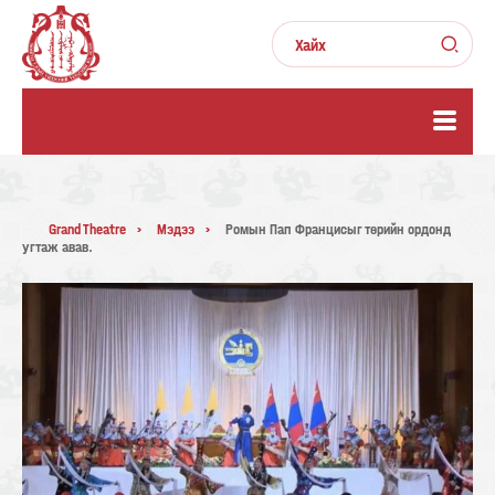
Grand Theatre
Мэдээ
Ромын Пап Францисыг төрийн ордонд
угтаж авав.