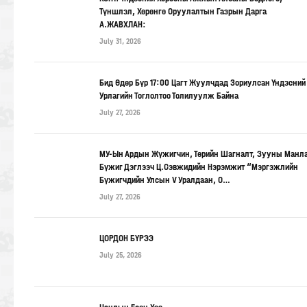
Түншлэл, Хөрөнгө Оруулалтын Газрын Дарга
А.ЖАВХЛАН:
July 31, 2026
Бид Өдөр Бүр 17:00 Цагт Жуулчдад Зориулсан Үндэсний
Урлагийн Тоглолтоо Толилуулж Байна
July 27, 2026
МУ-Ын Ардын Жүжигчин, Төрийн Шагналт, Зууны Манл
Бүжиг Дэглээч Ц.Сэвжидийн Нэрэмжит “Мэргэжлийн
Бүжигчдийн Улсын V Уралдаан, О…
July 27, 2026
ЦОРДОН БҮРЭЭ
July 25, 2026