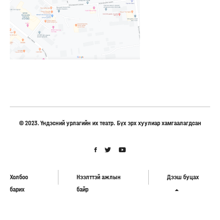
© 2023. Үндэсний урлагийн их театр. Бүх эрх хуулиар хамгаалагдсан
Холбоо
Нээлттэй ажлын
Дээш буцах
барих
байр