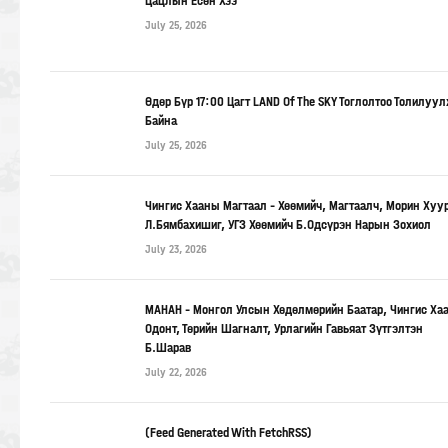
Цацлын Есөн Хээ
July 25, 2026
Өдөр Бүр 17:00 Цагт LAND Of The SKY Тоглолтоо Толилуу
Байна
July 25, 2026
Чингис Хааны Магтаал – Хөөмийч, Магтаалч, Морин Хуу
Л.Бямбахишиг, УГЗ Хөөмийч Б.Одсүрэн Нарын Зохиол
July 23, 2026
МАНАН – Монгол Улсын Хөдөлмөрийн Баатар, Чингис Ха
Одонт, Төрийн Шагналт, Урлагийн Гавьяат Зүтгэлтэн
Б.Шарав
July 22, 2026
(Feed Generated With FetchRSS)